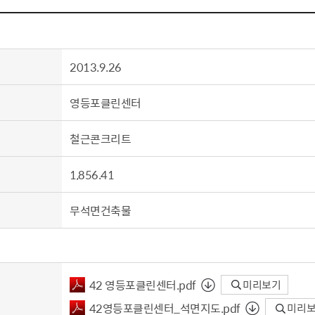
톱서비스
건축/주택
주민참여방
감사활동 공개
자전거 교통안전
제 안내
도
림신청
단체
차량/주차/도로
보조사업 공시
정책실명제
영등포구민 자전
거소이전신고
상실적
부서자료실
건축물 부설주차
2013.9.26
사업
원처리
정책자
영등포구자치법
자동차 무보험 운
신청 민원
료지원
공유재산 안내
영등포클린센터
 대기현황
프로젝트
행정처분결과
철근콘크리트
/안전
행정
도시/주택
부동
1,856.41
재개발
도로명주소 부여
원제도
재건축
청년 중개보수 
무석면건축물
재개발·재건축 상담센터
불법중개행위신고
원 주민추천
행동요령
지역주택조합
전월세정보마당
춤 안전교육
소규모주택정비사업
토지등급열람
42 영등포클린센터.pdf
미리보기
지구단위계획
영등포구 측량기
42영등포클린센터_석면지도.pdf
미리
2040도시기본계획
바뀐지번 찾기