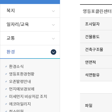
폐업신고원스
타기관소식
영등포상징물
기타복지
고향사랑기부
복지
영등포클린센터
편리한 민원제
카카오톡 알
영등포통계
복지시설 및 
기부하기
체류지변경및
영등포구 수
복지도움
일자리/교육
조사일자
화요 저녁 민
맞춤형복지행
구술 및 전화 
국가자격응시
건물용도
교통
민원실 실시간
청년 오운완 
건축구조물
환경
재난
적극
연면적
환경소식
제도소개
재난상황알림
영등포환경현황
적극행정 지
민방위
석면함유
오존발령안내
소극행정 예방
안전생활상식
적극행정공무
재난유형별 
먼지예보경보제
적극행정 알림
생애주기별 맞
미세먼지 비상저감 조치
안전점검의 날
에코마일리지
파일
재난위험신고
청소민원