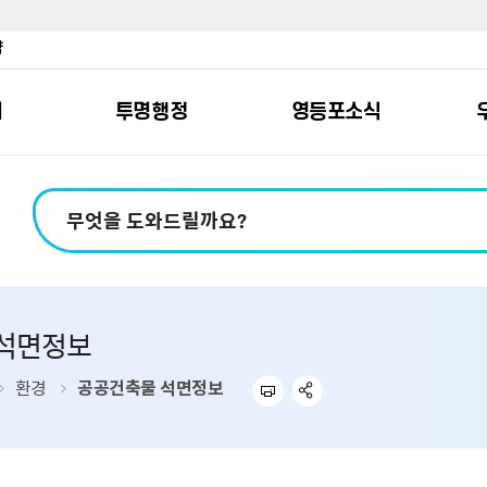
약
여
투명행정
영등포소식
포소개
안내
마당
시책
소식
지
영등포소식지
일자리/교육
분야별민원
칭찬합니다
예산공개
구청안내
영등포간
관내주요
민원신
설문조
정보공
교통
포
스
여권
칭찬합니다
예산서 보기
영등포소식지
조직도
찾아가는 문화강좌
민원상담(국민신
온라인 설문조사
정보공개제도안
홍보자료
교육시설
버스전용차로안
평가
소득
가족관계등록
결산서 보기
어린이소식지
업무찾기
영등포구 강사뱅크
부정불량식품
사전정보공표
기록자료
문화시설
공영주차장
석면정보
터넷발급민원）
내지도
전입자 맞춤 안내서비스
재정공시
시니어소식지
찾아오시는길
채용정보
환경신문고
조직정보
체육시설
공유주차
기
직변천사
세무
중기지방재정계획
다문화소식지
동주민센터
장애인일자리정보
공익신고
공공데이터 개방
복지시설
대중교통안내
환경
공공건축물 석면정보
부동산/지적
기금운용계획
영등포소식지 광고신청
통합 신청사 소개
예산낭비신고센
업무추진비 공개
공유시설
자전거보관대
제
포
명 유래
청소
세입·세출예산 운용현황
규제개혁신고센
상품권 내역 공
교통유발부담금
랑기부제
환경
주민참여예산
회의자료 공개
기업체 교통수요