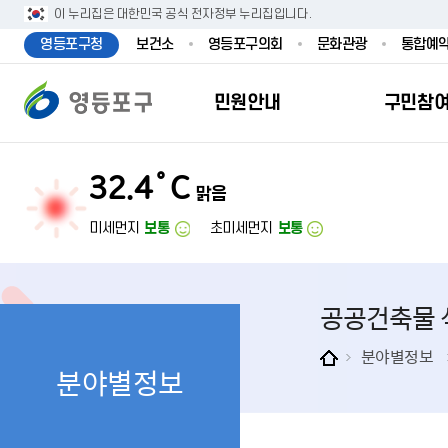
본문 바로가기
주메뉴 바로가기
이 누리집은 대한민국 공식 전자정부 누리집입니다.
영등포구청
보건소
영등포구의회
문화관광
통합예
민원안내
구민참
32.4˚C
맑음
민원안내
구민참여
투명행정
영등포소식
우리구소개
분야별정보
영등
민원
참여
주요
새
복
미세먼지
보통
초미세먼지
보통
민원서식
구민제안
달라지는 영등
우리구소식
일반현황
맞춤복지서비
자주하는질문
업무계획 및 
고시공고
영등포 인구
기초생활·저
공공건축물 
정부24（인
채용정보
영등포구 관
임신출산보육
무인민원발급
보도자료
영등포구 조
아동·청소년
분야별정보
분야별정보
민원후견인제
영등포사진관
지역특성
노인복지
사전심사청구
아카이브영등
동 명칭 및 지
장애인 복지
고향사
어디서나민원
영등포구보
영등포발자취
여성복지