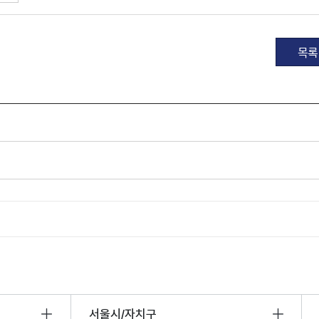
산정보광장
중소기업 창업지원센터 운영
 자율점검
중소기업지원
목록
공장 현황
맞춤형입찰정보
담배소매인 지정 사전컨설팅
서울시/자치구