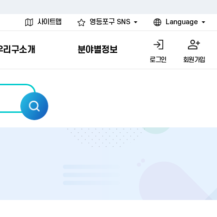
사이트맵
영등포구 SNS
Language
우리구소개
분야별정보
로그인
회원가입
행물
시설
고
사
개
청년 행정체험단
행정서비스헌장
계약정보공개
친선결연도시
그림이야기
환경
문고)
내
내
헌장제
신청안내
계약참여 절차안내
카드뉴스
국내
환경소식
헌장운영현황
신청하기
부서별 발주분야
국외
영등포환경현황
공통이행기준
신청확인
입찰공고
우호협력도시
오존발령안내
개별이행기준
개찰결과
친선도시 할인혜택
먼지예보경보제
터
연간발주계획
미세먼지 비상저감 조치
터
개
전체계약정보
에코마일리지
관리 안내
하도급계약정보
청소민원