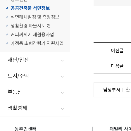
재난·안전시
공공건축물 석면정보
빗물펌프장 현
석면해체일정 및 측정정보
양수기 사용방
생활환경 마을지도
영등포통합관
커피찌꺼기 재활용사업
풍수해·지진
가정용 소형감량기 지원사업
구민생활안전
이전글
재난/안전
다음글
도시/주택
담당부서
환
부동산
생활경제
동주민센터
패밀리 사