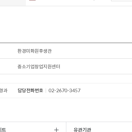
설물
서울영등포 공공주택사업
영등포구 부동
황
대선제분 일대 도시정비형 재
개업공인중개사
개발사업
법
토지거래허가
문래동도시환경정비사업
제센터
재정비촉진사업
재해보험
주거환경관리사업
보험
환경미화원후생관
서울시 정비사업 정보몽땅
공동주택 관리정보
중소기업창업지원센터
관리사무소 시스템
공동주택 이행하자보증보험
경과
담당전화번호
02-2670-3457
서울도시공간포털
자료실
이트
유관기관