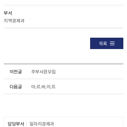
부서
지역경제과
목록
이전글
주부사원모집
다음글
아.르.바.이.트
담당자 정보1
담당부서
일자리경제과