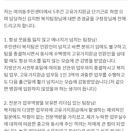
저는 여의동주민센터에서 5주간 고유가지원금 단기근로 하였 으
며 담당하신 김지현 복지팀장님에 대한 존경글을 구청장님께 전해
드리고자 합니다.
1. 항상 웃음을 잃지 않고 에너지가 넘치는 팀장님!
주민센터 복지팀은 민원인이 넘치고 바쁜 분위기 임에도 불구하고,
팀을 총괄하시면서 동시에 수백명의 고유가지원금 민원인을 상대
할 때도 항상 미소를 잃지 않는 모습에 큰 감명을 받았습니다.
지방선거 사전투표일에 여의동 선관위 업무까지 총괄하시고 복지
팀 업무, 고유가지원금 업무등 1인 3역의 과중한 업무를 수행하고
도 다음 출근일에 활기 넘치시는 모습에 감동받았습니다.(저 같으
면 병원에 입원하지 않았을까 하는 생각이 듭니다)
2. 전문가 업무역량을 보유한 리더십 있는 팀장님!
복지팀의 다양한 업무외에 고유가지원금에서 발생하는 예외적인
질문에도 막힘이 없는 전문역량을 가지셨고, 제가 누락한 업무실수
에 대하여 따끔한 충고와 동시에 주신 격려는 저에게 큰 힘이 되었
습니다. 높은 리더십의 소유자이고 진심으로 따르고 싶은 분 입니