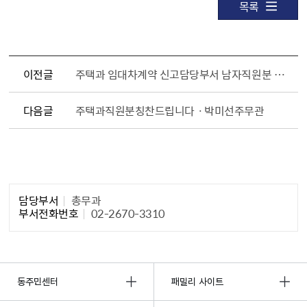
목록
이전글
주택과 임대차계약 신고담당부서 남자직원분 칭찬합니다.
다음글
주택과직원분칭찬드립니다ㆍ박미선주무관
담당자 정보1
담당부서
총무과
부서전화번호
02-2670-3310
동주민센터
패밀리 사이트