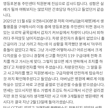
영등포본동 주민센터 직원분께 진심으로 감사드립니다. 성함은 실
례가 될까 여쭤보지는 않았지만 간호담당 하신다고 들었던거 같습
니다.
2025년 11월 6일 오전8시30분경 저희 아버님(故이재명)께서 생
활용품을 구매하시러 이동 중에 영등포본동 주민센터 뒤편 경사가
있는 오르막 골목길에서 갑자기 커브길에서 차량이 나타나서 피하
려다 주저앉듯 넘어지셨습니다. 차량 운전자가 충돌이 없었으니 출
근길이라 그냥 가려고 하는데 이 상황을 목격했던 분께서 ‘아무리
충돌이 없었다고 해도 그냥 가시면 어떻하시냐? 어르신께서 크게
다치셨을 수 있으니 경찰에 신고를 하던지 119 구급대에 전화 조
치를 하고 가시는게 맞다. 그렇지 않으면 제가 연락해서 조치를 하
겠다’고 차량운전자를 막아 주셨습니다. 차량운전자는 그 말을 듣
고 사고처리를 했고 직원분께서는 구급차량에 안전하게 탑승하신
것 까지 확인해주셨다고 들었습니다. 아버님은 병원에 빠르게 이동
하실수 있었고 바로 고관절 골절로 인공관절 수술을 받으셨습니다.
연세는 있으시지만 평소 가볍게 조깅도 하시고해서 시간은 걸리겠
지만 호전 되실거라 생각했지만 사고 이후 3개월동안 병원에만 계
시다가 결국 지난 2월13일에 돌아가셨습니다.
당시 CCTV도 없었고 가해차량 블랙박스도 작동되지 않았던 상황