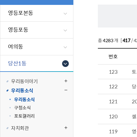
폐업신고원스
타기관소식
영등포상징물
기타복지
고향사랑기부
영등포본동
편리한 민원제
카카오톡 알
영등포통계
복지시설 및 
기부하기
체류지변경및
영등포구 수
복지도움
영등포동
화요 저녁 민
맞춤형복지행
총
4283
개 [
417
/ 
구술 및 전화 
국가자격응시
여의동
민원실 실시간
청년 오운완 
번호
당산1동
재난
적극
123
토
우리동이야기
제도소개
재난상황알림
122
당
우리동소식
적극행정 지
민방위
소극행정 예방
안전생활상식
우리동소식
121
2
구청소식
적극행정공무
재난유형별 
포토갤러리
120
셀
적극행정 알림
생애주기별 맞
안전점검의 날
자치회관
119
영
재난위험신고