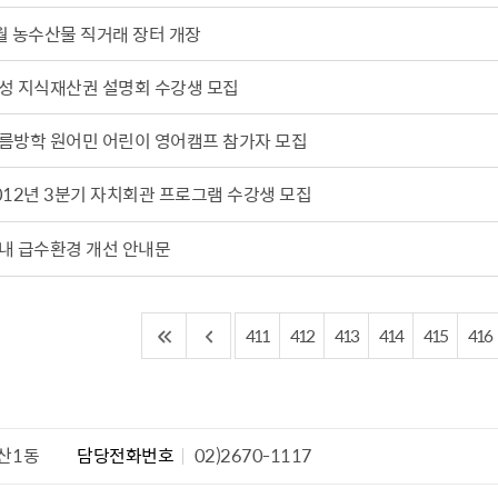
설물
서울영등포 공공주택사업
영등포구 부동
월 농수산물 직거래 장터 개장
황
대선제분 일대 도시정비형 재
개업공인중개사
개발사업
성 지식재산권 설명회 수강생 모집
법
토지거래허가
문래동도시환경정비사업
제센터
름방학 원어민 어린이 영어캠프 참가자 모집
재정비촉진사업
재해보험
주거환경관리사업
보험
012년 3분기 자치회관 프로그램 수강생 모집
서울시 정비사업 정보몽땅
공동주택 관리정보
내 급수환경 개선 안내문
관리사무소 시스템
공동주택 이행하자보증보험
411
412
413
414
415
416
서울도시공간포털
자료실
산1동
담당전화번호
02)2670-1117