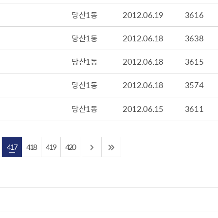
산정보광장
중소기업 창업지원센터 운영
당산1동
2012.06.19
3616
 자율점검
중소기업지원
당산1동
2012.06.18
3638
공장 현황
맞춤형입찰정보
당산1동
2012.06.18
3615
담배소매인 지정 사전컨설팅
당산1동
2012.06.18
3574
당산1동
2012.06.15
3611
417
418
419
420