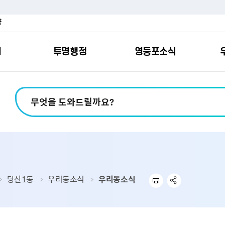
약
여
투명행정
영등포소식
포소개
안내
마당
시책
소식
지
영등포소식지
일자리/교육
분야별민원
칭찬합니다
예산공개
구청안내
영등포간
관내주요
민원신
설문조
정보공
교통
포
스
여권
칭찬합니다
예산서 보기
영등포소식지
조직도
찾아가는 문화강좌
민원상담(국민신
온라인 설문조사
정보공개제도안
홍보자료
교육시설
버스전용차로안
평가
소득
가족관계등록
결산서 보기
어린이소식지
업무찾기
영등포구 강사뱅크
부정불량식품
사전정보공표
기록자료
문화시설
공영주차장
터넷발급민원）
내지도
전입자 맞춤 안내서비스
재정공시
시니어소식지
찾아오시는길
채용정보
환경신문고
조직정보
체육시설
공유주차
기
직변천사
세무
중기지방재정계획
다문화소식지
동주민센터
장애인일자리정보
공익신고
공공데이터 개방
복지시설
대중교통안내
당산1동
우리동소식
우리동소식
부동산/지적
기금운용계획
영등포소식지 광고신청
통합 신청사 소개
예산낭비신고센
업무추진비 공개
공유시설
자전거보관대
제
포
명 유래
청소
세입·세출예산 운용현황
규제개혁신고센
상품권 내역 공
교통유발부담금
랑기부제
환경
주민참여예산
회의자료 공개
기업체 교통수요