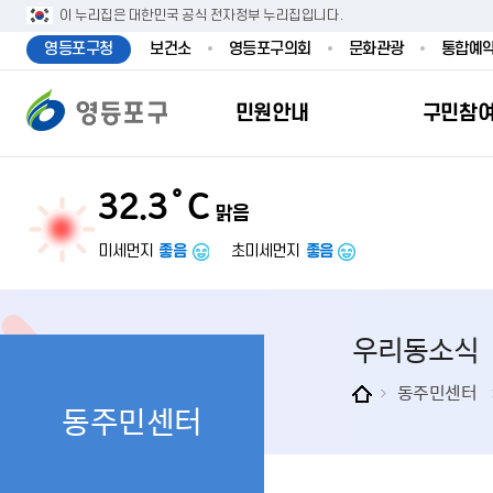
본문 바로가기
주메뉴 바로가기
이 누리집은 대한민국 공식 전자정부 누리집입니다.
영등포구청
보건소
영등포구의회
문화관광
통합예
민원안내
구민참
32.3˚C
맑음
민원안내
구민참여
투명행정
영등포소식
우리구소개
분야별정보
영등
민원
참여
주요
새
복
미세먼지
좋음
초미세먼지
좋음
민원서식
구민제안
달라지는 영등
우리구소식
일반현황
맞춤복지서비
자주하는질문
업무계획 및 
고시공고
영등포 인구
기초생활·저
우리동소식
정부24（인
채용정보
영등포구 관
임신출산보육
무인민원발급
보도자료
영등포구 조
아동·청소년
동주민센터
동주민센터
민원후견인제
영등포사진관
지역특성
노인복지
사전심사청구
아카이브영등
동 명칭 및 지
장애인 복지
고향사
어디서나민원
영등포구보
영등포발자취
여성복지