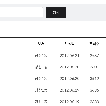
체험장
대금지급정보
공공건축물 석면정보
거보험
수의계약현황
석면해체일정 및 측정정보
장 개방 지원
제안서 평가결과 공개
생활환경 마을지도
규
계약관련서식
커피찌꺼기 재활용사업
행 조회
공무원사칭사례
가정용 소형감량기 지원사업
부서
작성일
조회수
산
생활경제
당산1동
2012.06.21
3587
사업
소비자종합정보
당산1동
2012.06.20
3601
감면사업
착한가격업소
 센터
서민대부금융
당산1동
2012.06.20
3612
상생장터
당산1동
2012.06.19
3636
영등포지역상품권
준점
전통시장 및 상점가
당산1동
2012.06.19
3630
사회적경제기업