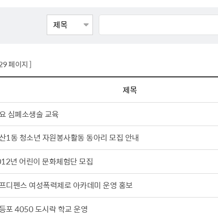
톱서비스
건축/주택
주민참여방
감사활동 공개
자전거 교통안전
제 안내
도
림신청
단체
차량/주차/도로
보조사업 공시
정책실명제
영등포구민 자전
거소이전신고
상실적
부서자료실
건축물 부설주차
사업
원처리
정책자
영등포구자치법
자동차 무보험 운
429 페이지 ]
신청 민원
료지원
공유재산 안내
 대기현황
프로젝트
행정처분결과
제목
/안전
행정
도시/주택
부동
요 심폐소생술 교육
재개발
도로명주소 부여
산1동 청소년 자원봉사활동 동아리 모집 안내
원제도
재건축
청년 중개보수 
재개발·재건축 상담센터
불법중개행위신고
012년 어린이 문화체험단 모집
원 주민추천
행동요령
지역주택조합
전월세정보마당
프디펜스 여성폭력제로 아카데미 운영 홍보
춤 안전교육
소규모주택정비사업
토지등급열람
지구단위계획
영등포구 측량기
등포 4050 도시락 학교 운영
2040도시기본계획
바뀐지번 찾기