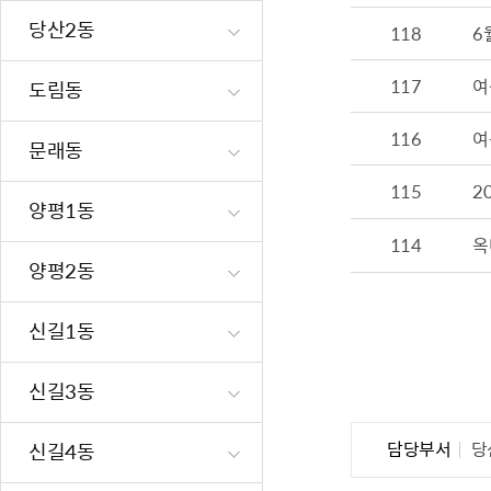
재난·안전시
당산2동
118
6
빗물펌프장 현
117
여
도림동
양수기 사용방
영등포통합관
116
여
문래동
풍수해·지진
구민생활안전
115
2
양평1동
114
옥
양평2동
신길1동
신길3동
담당부서
당
신길4동