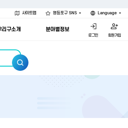
사이트맵
영등포구 SNS
Language
우리구소개
분야별정보
로그인
회원가입
행물
시설
고
사
개
청년 행정체험단
행정서비스헌장
계약정보공개
친선결연도시
그림이야기
환경
문고)
내
내
헌장제
신청안내
계약참여 절차안내
카드뉴스
국내
환경소식
헌장운영현황
신청하기
부서별 발주분야
국외
영등포환경현황
공통이행기준
신청확인
입찰공고
우호협력도시
오존발령안내
개별이행기준
개찰결과
친선도시 할인혜택
먼지예보경보제
터
연간발주계획
미세먼지 비상저감 조치
터
개
전체계약정보
에코마일리지
관리 안내
하도급계약정보
청소민원