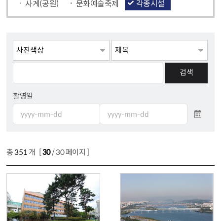
사계(공원)
문화예술축제
각종시설
게시물검색
검색항목선택
검색어 입력
촬영일
촬영일자 시작일 입력
촬영일자 종료일 입력
총
351
개 [
30
/ 30 페이지 ]