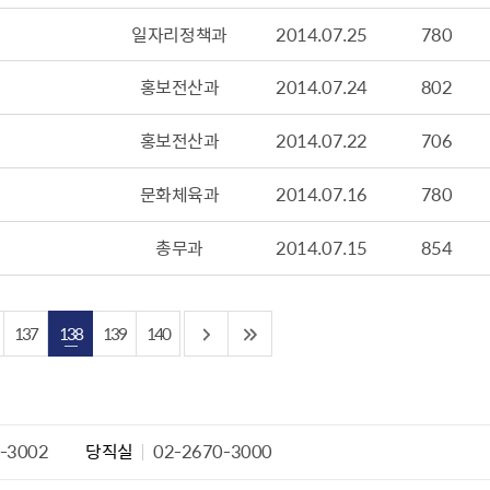
산정보광장
중소기업 창업지원센터 운영
일자리정책과
2014.07.25
780
 자율점검
중소기업지원
홍보전산과
2014.07.24
802
공장 현황
맞춤형입찰정보
홍보전산과
2014.07.22
706
담배소매인 지정 사전컨설팅
문화체육과
2014.07.16
780
총무과
2014.07.15
854
137
138
139
140
-3002
당직실
02-2670-3000