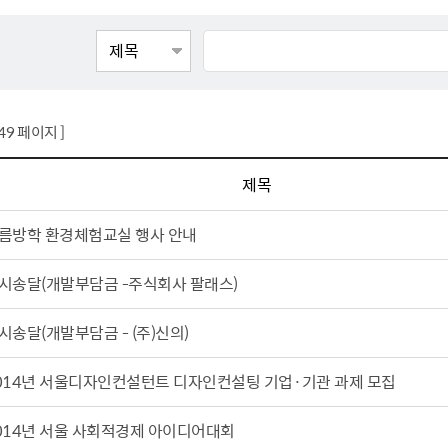
톱서비스
건축/주택
주민참여방
감사활동 공개
자전거 교통안전
제 안내
도
림신청
단체
차량/주차/도로
보조사업 공시
정책실명제
영등포구민 자전
거소이전신고
상실적
부서자료실
건축물 부설주차
사업
원처리
정책자
영등포구자치법
자동차 무보험 운
149 페이지 ]
신청 민원
료지원
공유재산 안내
 대기현황
프로젝트
행정처분결과
제목
/안전
행정
도시/주택
부동
름방학 환경체험교실 행사 안내
재개발
도로명주소 부여
시송달(개발부담금 -주식회사 팔래스)
원제도
재건축
청년 중개보수 
재개발·재건축 상담센터
불법중개행위신고
시송달(개발부담금 - (주)신의)
원 주민추천
행동요령
지역주택조합
전월세정보마당
014년 서울디자인컨설턴트 디자인컨설팅 기업·기관 과제 모집
춤 안전교육
소규모주택정비사업
토지등급열람
지구단위계획
영등포구 측량기
014년 서울 사회적경제 아이디어대회
2040도시기본계획
바뀐지번 찾기