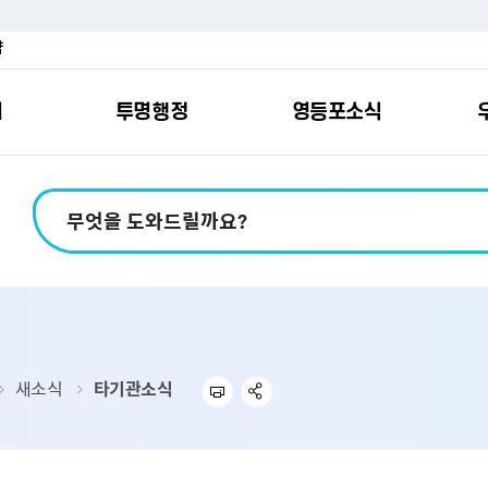
약
여
투명행정
영등포소식
포소개
안내
마당
시책
소식
지
영등포소식지
일자리/교육
분야별민원
칭찬합니다
예산공개
구청안내
영등포간
관내주요
민원신
설문조
정보공
교통
포
스
여권
칭찬합니다
예산서 보기
영등포소식지
조직도
찾아가는 문화강좌
민원상담(국민신
온라인 설문조사
정보공개제도안
홍보자료
교육시설
버스전용차로안
평가
소득
가족관계등록
결산서 보기
어린이소식지
업무찾기
영등포구 강사뱅크
부정불량식품
사전정보공표
기록자료
문화시설
공영주차장
터넷발급민원）
내지도
전입자 맞춤 안내서비스
재정공시
시니어소식지
찾아오시는길
채용정보
환경신문고
조직정보
체육시설
공유주차
기
직변천사
세무
중기지방재정계획
다문화소식지
동주민센터
장애인일자리정보
공익신고
공공데이터 개방
복지시설
대중교통안내
새소식
타기관소식
부동산/지적
기금운용계획
영등포소식지 광고신청
통합 신청사 소개
예산낭비신고센
업무추진비 공개
공유시설
자전거보관대
제
포
명 유래
청소
세입·세출예산 운용현황
규제개혁신고센
상품권 내역 공
교통유발부담금
랑기부제
환경
주민참여예산
회의자료 공개
기업체 교통수요