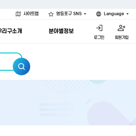
사이트맵
영등포구 SNS
Language
우리구소개
분야별정보
로그인
회원가입
행물
시설
고
사
개
청년 행정체험단
행정서비스헌장
계약정보공개
친선결연도시
그림이야기
환경
문고)
내
내
헌장제
신청안내
계약참여 절차안내
카드뉴스
국내
환경소식
헌장운영현황
신청하기
부서별 발주분야
국외
영등포환경현황
공통이행기준
신청확인
입찰공고
우호협력도시
오존발령안내
개별이행기준
개찰결과
친선도시 할인혜택
먼지예보경보제
터
연간발주계획
미세먼지 비상저감 조치
터
개
전체계약정보
에코마일리지
관리 안내
하도급계약정보
청소민원