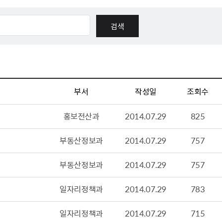
체험장
대금지급정보
공공건축물 석면정보
거보험
수의계약현황
석면해체일정 및 측정정보
장 개방 지원
제안서 평가결과 공개
생활환경 마을지도
규
계약관련서식
커피찌꺼기 재활용사업
행 조회
공무원사칭사례
가정용 소형감량기 지원사업
부서
작성일
조회수
산
생활경제
홍보전산과
2014.07.29
825
사업
소비자종합정보
부동산정보과
2014.07.29
757
감면사업
착한가격업소
 센터
서민대부금융
부동산정보과
2014.07.29
757
상생장터
일자리정책과
2014.07.29
783
영등포지역상품권
준점
전통시장 및 상점가
일자리정책과
2014.07.29
715
사회적경제기업