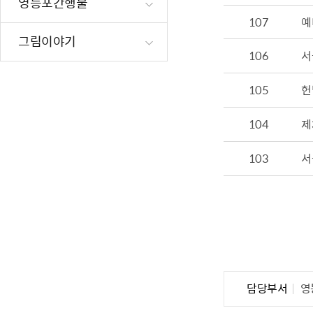
영등포간행물
재난·안전시
107
예
빗물펌프장 현
그림이야기
106
서
양수기 사용방
영등포통합관
105
헌
풍수해·지진
구민생활안전
104
제
103
서
담당부서
영