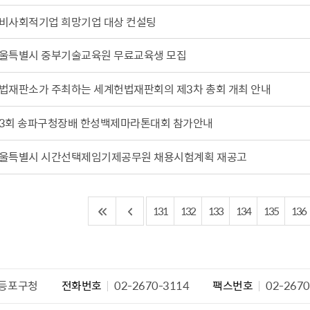
설물
서울영등포 공공주택사업
영등포구 부동
비사회적기업 희망기업 대상 컨설팅
황
대선제분 일대 도시정비형 재
개업공인중개사
개발사업
울특별시 중부기술교육원 무료교육생 모집
법
토지거래허가
문래동도시환경정비사업
제센터
법재판소가 주최하는 세계헌법재판회의 제3차 총회 개최 안내
재정비촉진사업
재해보험
주거환경관리사업
보험
3회 송파구청장배 한성백제마라톤대회 참가안내
서울시 정비사업 정보몽땅
공동주택 관리정보
울특별시 시간선택제임기제공무원 채용시험계획 재공고
관리사무소 시스템
공동주택 이행하자보증보험
131
132
133
134
135
136
서울도시공간포털
자료실
등포구청
전화번호
02-2670-3114
팩스번호
02-2670