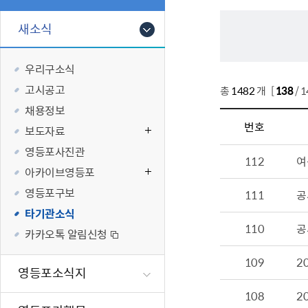
폐업신고원스
타기관소식
영등포상징물
기타복지
고향사랑기부
새소식
편리한 민원제
카카오톡 알
영등포통계
복지시설 및 
기부하기
체류지변경및
영등포구 수
복지도움
우리구소식
화요 저녁 민
맞춤형복지행
고시공고
총
1482
개 [
138
/ 
구술 및 전화 
국가자격응시
채용정보
민원실 실시간
청년 오운완 
번호
보도자료
재난
적극
영등포사진관
112
여
아카이브영등포
제도소개
재난상황알림
영등포구보
111
공
적극행정 지
민방위
타기관소식
소극행정 예방
안전생활상식
110
공
카카오톡 알림신청
적극행정공무
재난유형별 
109
2
적극행정 알림
생애주기별 맞
영등포소식지
안전점검의 날
108
2
재난위험신고