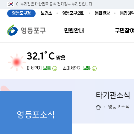
본문 바로가기
주메뉴 바로가기
이 누리집은 대한민국 공식 전자정부 누리집입니다.
영등포구청
보건소
영등포구의회
문화관광
통합예
민원안내
구민참
32.1˚C
맑음
민원안내
구민참여
투명행정
영등포소식
우리구소개
분야별정보
영등
민원
참여
주요
새
복
미세먼지
보통
초미세먼지
보통
민원서식
구민제안
달라지는 영등
우리구소식
일반현황
맞춤복지서비
자주하는질문
업무계획 및 
고시공고
영등포 인구
기초생활·저
타기관소식
정부24（인
채용정보
영등포구 관
임신출산보육
무인민원발급
보도자료
영등포구 조
아동·청소년
영등포소식
영등포소식
민원후견인제
영등포사진관
지역특성
노인복지
사전심사청구
아카이브영등
동 명칭 및 지
장애인 복지
고향사
어디서나민원
영등포구보
영등포발자취
여성복지