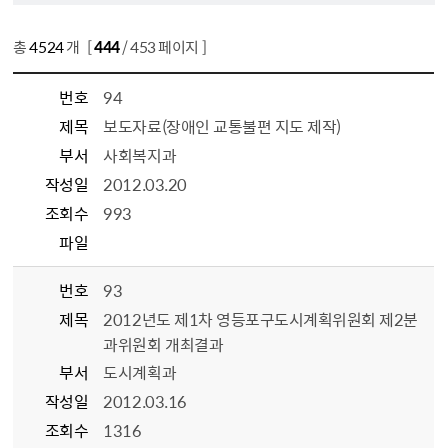
총
4524
개 [
444
/ 453 페이지 ]
번호
94
제목
보도자료(장애인 교통불편 지도 제작)
부서
사회복지과
작성일
2012.03.20
조회수
993
파일
번호
93
제목
2012년도 제1차 영등포구도시계획위원회 제2분
과위원회 개최결과
부서
도시계획과
작성일
2012.03.16
조회수
1316