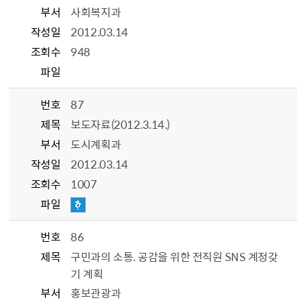
부서
사회복지과
작성일
2012.03.14
조회수
948
파일
번호
87
제목
보도자료(2012.3.14.)
부서
도시계획과
작성일
2012.03.14
조회수
1007
파일
번호
86
제목
구민과의 소통. 공감을 위한 전직원 SNS 계정갖
기 계획
부서
홍보관광과