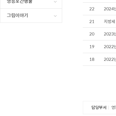
영등포간행물
재난·안전시
22
2024
빗물펌프장 현
그림이야기
양수기 사용방
21
지방세
영등포통합관
20
2023
풍수해·지진
구민생활안전
19
2022
18
2022
담당부서
영