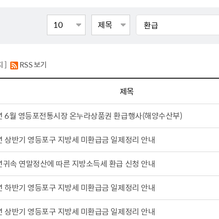
톱서비스
건축/주택
주민참여방
감사활동 공개
자전거 교통안전
제 안내
도
림신청
단체
차량/주차/도로
보조사업 공시
정책실명제
영등포구민 자전
거소이전신고
상실적
부서자료실
건축물 부설주차
사업
원처리
정책자
영등포구자치법
자동차 무보험 운
지 ]
RSS 보기
신청 민원
료지원
공유재산 안내
 대기현황
프로젝트
행정처분결과
제목
/안전
행정
도시/주택
부동
6년 6월 영등포전통시장 온누라상품권 환급행사(해양수산부)
재개발
도로명주소 부여
년 상반기 영등포구 지방세 미환급금 일제정리 안내
원제도
재건축
청년 중개보수 
재개발·재건축 상담센터
불법중개행위신고
년귀속 연말정산에 따른 지방소득세 환급 신청 안내
원 주민추천
행동요령
지역주택조합
전월세정보마당
춤 안전교육
년 하반기 영등포구 지방세 미환급금 일제정리 안내
소규모주택정비사업
토지등급열람
지구단위계획
영등포구 측량기
년 상반기 영등포구 지방세 미환급금 일제정리 안내
2040도시기본계획
바뀐지번 찾기