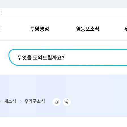
약
여
투명행정
영등포소식
포소개
안내
마당
시책
소식
지
영등포소식지
일자리/교육
분야별민원
칭찬합니다
예산공개
구청안내
영등포간
관내주요
민원신
설문조
정보공
교통
포
스
여권
칭찬합니다
예산서 보기
영등포소식지
조직도
찾아가는 문화강좌
민원상담(국민신
온라인 설문조사
정보공개제도안
홍보자료
교육시설
버스전용차로안
평가
소득
가족관계등록
결산서 보기
어린이소식지
업무찾기
영등포구 강사뱅크
부정불량식품
사전정보공표
기록자료
문화시설
공영주차장
터넷발급민원）
내지도
전입자 맞춤 안내서비스
재정공시
시니어소식지
찾아오시는길
채용정보
환경신문고
조직정보
체육시설
공유주차
기
직변천사
세무
중기지방재정계획
다문화소식지
동주민센터
장애인일자리정보
공익신고
공공데이터 개방
복지시설
대중교통안내
새소식
우리구소식
부동산/지적
기금운용계획
영등포소식지 광고신청
통합 신청사 소개
예산낭비신고센
업무추진비 공개
공유시설
자전거보관대
제
포
명 유래
청소
세입·세출예산 운용현황
규제개혁신고센
상품권 내역 공
교통유발부담금
랑기부제
환경
주민참여예산
회의자료 공개
기업체 교통수요