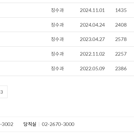
산정보광장
중소기업 창업지원센터 운영
징수과
2024.11.01
1435
 자율점검
중소기업지원
공장 현황
징수과
2024.04.24
2408
맞춤형입찰정보
징수과
2023.04.27
2578
담배소매인 지정 사전컨설팅
징수과
2022.11.02
2257
징수과
2022.05.09
2386
3
-3002
당직실
02-2670-3000