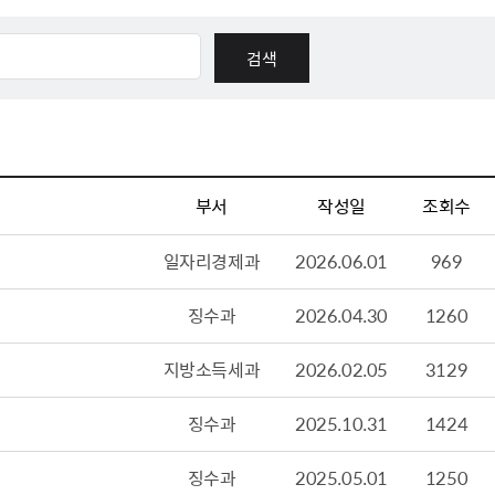
체험장
대금지급정보
공공건축물 석면정보
거보험
수의계약현황
석면해체일정 및 측정정보
장 개방 지원
제안서 평가결과 공개
생활환경 마을지도
규
계약관련서식
커피찌꺼기 재활용사업
행 조회
공무원사칭사례
가정용 소형감량기 지원사업
부서
작성일
조회수
산
생활경제
일자리경제과
2026.06.01
969
사업
소비자종합정보
징수과
2026.04.30
1260
감면사업
착한가격업소
 센터
서민대부금융
지방소득세과
2026.02.05
3129
상생장터
영등포지역상품권
징수과
2025.10.31
1424
준점
전통시장 및 상점가
징수과
2025.05.01
1250
사회적경제기업