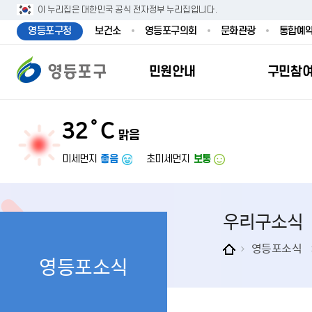
본문 바로가기
주메뉴 바로가기
이 누리집은 대한민국 공식 전자정부 누리집입니다.
영등포구청
보건소
영등포구의회
문화관광
통합예
민원안내
구민참
32˚C
맑음
민원안내
구민참여
투명행정
영등포소식
우리구소개
분야별정보
영등
민원
참여
주요
새
복
미세먼지
좋음
초미세먼지
보통
민원서식
구민제안
달라지는 영등
우리구소식
일반현황
맞춤복지서비
자주하는질문
업무계획 및 
고시공고
영등포 인구
기초생활·저
우리구소식
정부24（인
채용정보
영등포구 관
임신출산보육
무인민원발급
보도자료
영등포구 조
아동·청소년
영등포소식
영등포소식
민원후견인제
영등포사진관
지역특성
노인복지
사전심사청구
아카이브영등
동 명칭 및 지
장애인 복지
고향사
어디서나민원
영등포구보
영등포발자취
여성복지