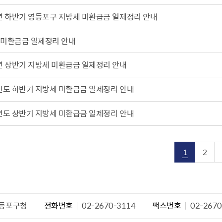
설물
서울영등포 공공주택사업
영등포구 부동
년 하반기 영등포구 지방세 미환급금 일제정리 안내
황
대선제분 일대 도시정비형 재
개업공인중개사
개발사업
법
토지거래허가
 미환급금 일제정리 안내
문래동도시환경정비사업
제센터
년 상반기 지방세 미환급금 일제정리 안내
재정비촉진사업
재해보험
주거환경관리사업
보험
년도 하반기 지방세 미환급금 일제정리 안내
서울시 정비사업 정보몽땅
공동주택 관리정보
년도 상반기 지방세 미환급금 일제정리 안내
관리사무소 시스템
공동주택 이행하자보증보험
서울도시공간포털
1
2
자료실
등포구청
전화번호
02-2670-3114
팩스번호
02-2670