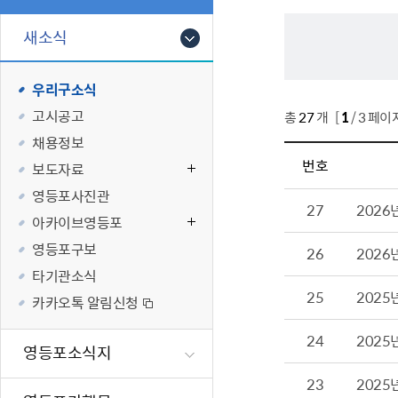
폐업신고원스
타기관소식
영등포상징물
기타복지
고향사랑기부
새소식
편리한 민원제
카카오톡 알
영등포통계
복지시설 및 
기부하기
체류지변경및
영등포구 수
복지도움
우리구소식
화요 저녁 민
맞춤형복지행
고시공고
총
27
개 [
1
/ 3 페이
구술 및 전화 
국가자격응시
채용정보
민원실 실시간
청년 오운완 
번호
보도자료
재난
적극
영등포사진관
27
202
아카이브영등포
제도소개
재난상황알림
영등포구보
26
2026
적극행정 지
민방위
타기관소식
소극행정 예방
안전생활상식
25
2025
카카오톡 알림신청
적극행정공무
재난유형별 
24
적극행정 알림
생애주기별 맞
2025
영등포소식지
안전점검의 날
23
2025
재난위험신고