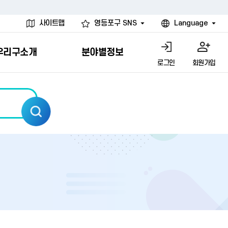
사이트맵
영등포구 SNS
Language
우리구소개
분야별정보
로그인
회원가입
행물
시설
고
사
개
청년 행정체험단
행정서비스헌장
계약정보공개
친선결연도시
그림이야기
환경
문고)
내
내
헌장제
신청안내
계약참여 절차안내
카드뉴스
국내
환경소식
헌장운영현황
신청하기
부서별 발주분야
국외
영등포환경현황
공통이행기준
신청확인
입찰공고
우호협력도시
오존발령안내
개별이행기준
개찰결과
친선도시 할인혜택
먼지예보경보제
터
연간발주계획
미세먼지 비상저감 조치
터
개
전체계약정보
에코마일리지
관리 안내
하도급계약정보
청소민원