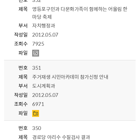
제목
영등포구민과 다문화가족이 함께하는 어울림 한
마당 축제
부서
자치행정과
작성일
2012.05.07
조회수
7925
파일
번호
351
제목
주거재생 시민아카데미 참가신청 안내
부서
도시계획과
작성일
2012.05.07
조회수
6971
파일
번호
350
제목
경로당 아리수 수질검사 결과