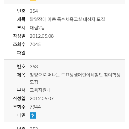
번호
354
제목
발달장애 아동 특수체육교실 대상자 모집
부서
대림2동
작성일
2012.05.08
조회수
7045
파일
번호
353
제목
청양으로 떠나는 토요생생어린이체험단 참여학생
모집
부서
교육지원과
작성일
2012.05.07
조회수
7944
파일
번호
352