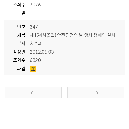
조회수
7076
파일
번호
347
제목
제194차(5월) 안전점검의 날 행사 캠페인 실시
부서
치수과
작성일
2012.05.03
조회수
6820
파일
이전 페이지
다음 페이지