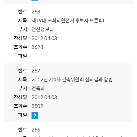
번호
258
제목
제19대 국회의원선거 후보자 토론회(
부서
전산정보과
작성일
2012.04.03
조회수
8628
파일
번호
257
제목
2012년 제4차 건축위원회 심의결과 알림
부서
건축과
작성일
2012.04.03
조회수
8802
파일
번호
256