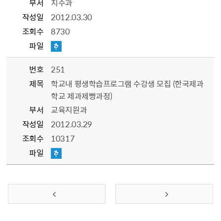
부서
치수과
작성일
2012.03.30
조회수
8730
파일
번호
251
제목
학교내 평생학습프로그램 수강생 모집 (한국제과
학교 제과제빵과정)
부서
교육지원과
작성일
2012.03.29
조회수
10317
파일
이전 페이지
다음 페이지