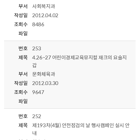
부서
사회복지과
작성일
2012.04.02
조회수
8486
파일
번호
253
제목
4.26~27 어린이경제교육뮤지컬 재크의 요술지
갑
부서
문화체육과
작성일
2012.03.30
조회수
9647
파일
번호
252
제목
제193차(4월) 안전점검의 날 행사캠페인 실시 안
내