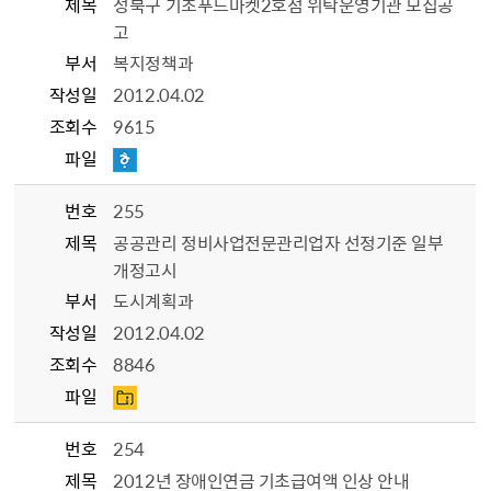
제목
성북구 기초푸드마켓2호점 위탁운영기관 모집공
고
부서
복지정책과
작성일
2012.04.02
조회수
9615
파일
번호
255
제목
공공관리 정비사업전문관리업자 선정기준 일부
개정고시
부서
도시계획과
작성일
2012.04.02
조회수
8846
파일
번호
254
제목
2012년 장애인연금 기초급여액 인상 안내