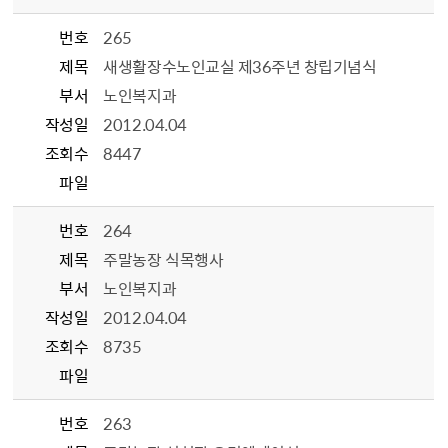
번호
265
제목
새생활장수노인교실 제36주년 창립기념식
부서
노인복지과
작성일
2012.04.04
조회수
8447
파일
번호
264
제목
주말농장 식목행사
부서
노인복지과
작성일
2012.04.04
조회수
8735
파일
번호
263