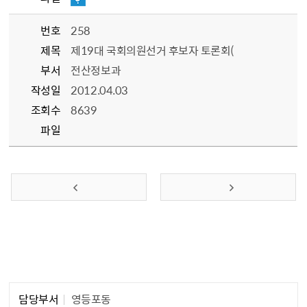
번호
258
제목
제19대 국회의원선거 후보자 토론회(
부서
전산정보과
작성일
2012.04.03
조회수
8639
파일
이전 페이지
다음 페이지
담당자 정보1
담당부서
영등포동