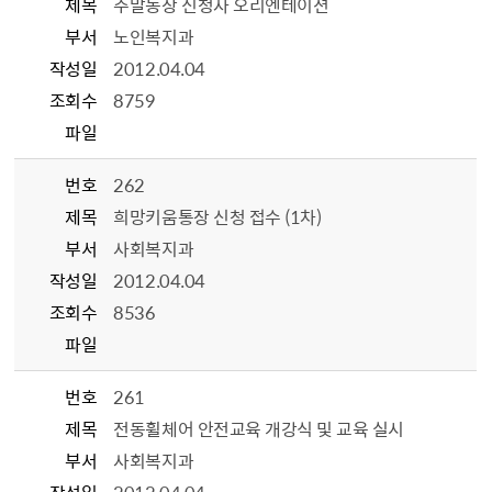
제목
주말농장 신청자 오리엔테이션
부서
노인복지과
작성일
2012.04.04
조회수
8759
파일
번호
262
제목
희망키움통장 신청 접수 (1차)
부서
사회복지과
작성일
2012.04.04
조회수
8536
파일
번호
261
제목
전동휠체어 안전교육 개강식 및 교육 실시
부서
사회복지과
작성일
2012.04.04