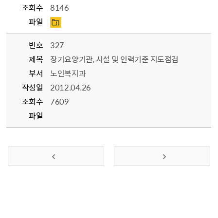
조회수
8146
파일
번호
327
제목
장기요양기관, 시설 및 인력기준 지도점검
부서
노인복지과
작성일
2012.04.26
조회수
7609
파일
이전 페이지
다음 페이지