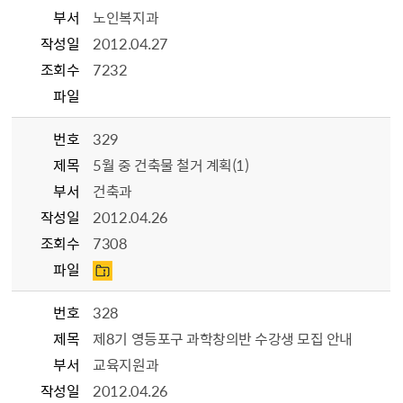
부서
노인복지과
작성일
2012.04.27
조회수
7232
파일
번호
329
제목
5월 중 건축물 철거 계획(1)
부서
건축과
작성일
2012.04.26
조회수
7308
파일
번호
328
제목
제8기 영등포구 과학창의반 수강생 모집 안내
부서
교육지원과
작성일
2012.04.26