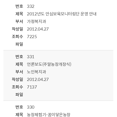
번호
332
제목
2012년도 안심보육모니터링단 운영 안내
부서
가정복지과
작성일
2012.04.27
조회수
7225
파일
번호
331
제목
언론보도(주말농장개장식)
부서
노인복지과
작성일
2012.04.27
조회수
7137
파일
번호
330
제목
농장체험기-꿈이닿은농장