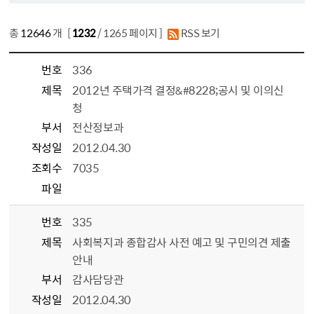
총
12646
개 [
1232
/ 1265 페이지 ]
RSS 보기
번호
336
제목
2012년 주택가격 결정&#8228;공시 및 이의신
청
부서
전산정보과
작성일
2012.04.30
조회수
7035
파일
번호
335
제목
사회복지과 종합감사 사전 예고 및 구민의견 제출
안내
부서
감사담당관
작성일
2012.04.30