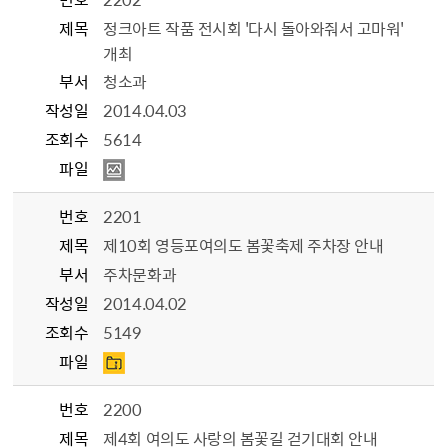
제목
정크아트 작품 전시회 '다시 돌아와줘서 고마워'
개최
부서
청소과
작성일
2014.04.03
조회수
5614
파일
번호
2201
제목
제10회 영등포여의도 봄꽃축제 주차장 안내
부서
주차문화과
작성일
2014.04.02
조회수
5149
파일
번호
2200
제목
제4회 여의도 사랑의 봄꽃길 걷기대회 안내