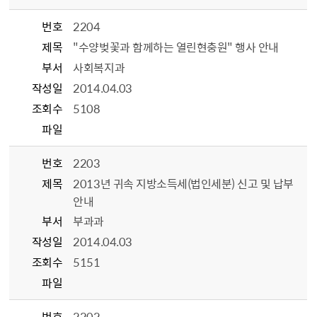
번호
2204
제목
"수양벚꽃과 함께하는 열린현충원" 행사 안내
부서
사회복지과
작성일
2014.04.03
조회수
5108
파일
번호
2203
제목
2013년 귀속 지방소득세(법인세분) 신고 및 납부
안내
부서
부과과
작성일
2014.04.03
조회수
5151
파일
번호
2202