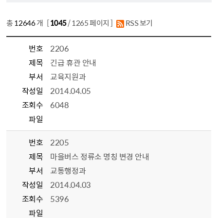
총
12646
개 [
1045
/ 1265 페이지 ]
RSS 보기
번호
2206
제목
긴급 휴관 안내
부서
교육지원과
작성일
2014.04.05
조회수
6048
파일
번호
2205
제목
마을버스 정류소 명칭 변경 안내
부서
교통행정과
작성일
2014.04.03
조회수
5396
파일