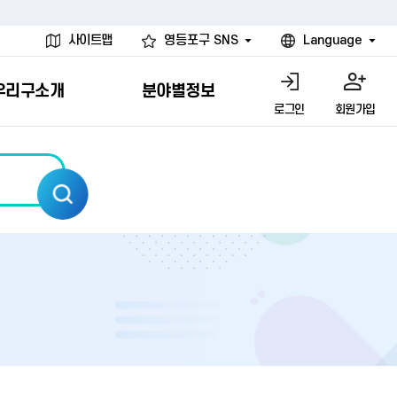
사이트맵
영등포구 SNS
Language
우리구소개
분야별정보
로그인
회원가입
행물
시설
고
사
개
청년 행정체험단
행정서비스헌장
계약정보공개
친선결연도시
그림이야기
환경
문고)
내
내
헌장제
신청안내
계약참여 절차안내
카드뉴스
국내
환경소식
헌장운영현황
신청하기
부서별 발주분야
국외
영등포환경현황
공통이행기준
신청확인
입찰공고
우호협력도시
오존발령안내
개별이행기준
개찰결과
친선도시 할인혜택
먼지예보경보제
터
연간발주계획
미세먼지 비상저감 조치
터
개
전체계약정보
에코마일리지
관리 안내
하도급계약정보
청소민원