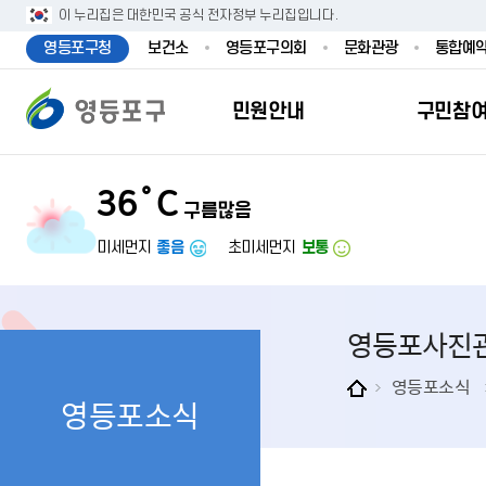
본문 바로가기
주메뉴 바로가기
이 누리집은 대한민국 공식 전자정부 누리집입니다.
영등포구청
보건소
영등포구의회
문화관광
통합예
민원안내
구민참
36˚C
구름많음
민원안내
구민참여
투명행정
영등포소식
우리구소개
분야별정보
영등
민원
참여
주요
새
복
미세먼지
좋음
초미세먼지
보통
민원서식
구민제안
달라지는 영등
우리구소식
일반현황
맞춤복지서비
자주하는질문
업무계획 및 
고시공고
영등포 인구
기초생활·저
영등포사진
정부24（인
채용정보
영등포구 관
임신출산보육
무인민원발급
보도자료
영등포구 조
아동·청소년
영등포소식
영등포소식
민원후견인제
영등포사진관
지역특성
노인복지
사전심사청구
아카이브영등
동 명칭 및 지
장애인 복지
고향사
어디서나민원
영등포구보
영등포발자취
여성복지