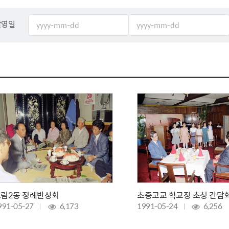
체험장
대금지급정보
공공건축물 석면정보
거보험
수의계약현황
석면해체일정 및 측정정보
촬영일
장 개방 지원
제안서 평가결과 공개
생활환경 마을지도
규
계약관련서식
커피찌꺼기 재활용사업
행 조회
공무원사칭사례
가정용 소형감량기 지원사업
산
생활경제
사업
소비자종합정보
감면사업
착한가격업소
 센터
서민대부금융
상생장터
림2동 정례반상회
초중고교 학교장 초청 간담
영등포지역상품권
991-05-27
6,173
1991-05-24
6,256
준점
전통시장 및 상점가
사회적경제기업