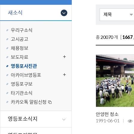
폐업신고원스
타기관소식
영등포상징물
기타복지
고향사랑기부
새소식
편리한 민원제
카카오톡 알
영등포통계
복지시설 및 
기부하기
체류지변경및
영등포구 수
복지도움
우리구소식
화요 저녁 민
맞춤형복지행
총
20070
개 [
1667
고시공고
구술 및 전화 
국가자격응시
채용정보
민원실 실시간
청년 오운완 
보도자료
재난
적극
영등포사진관
아카이브영등포
제도소개
재난상황알림
영등포구보
적극행정 지
민방위
타기관소식
소극행정 예방
안전생활상식
카카오톡 알림신청
적극행정공무
재난유형별 
안양천 청소
적극행정 알림
생애주기별 맞
영등포소식지
1991-06-01
안전점검의 날
재난위험신고