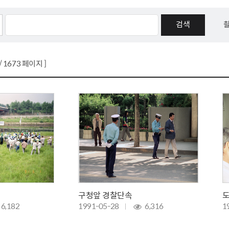
톱서비스
건축/주택
주민참여방
감사활동 공개
자전거 교통안전
제 안내
도
림신청
단체
차량/주차/도로
보조사업 공시
정책실명제
영등포구민 자전
거소이전신고
상실적
부서자료실
건축물 부설주차
사업
원처리
정책자
영등포구자치법
/ 1673 페이지 ]
자동차 무보험 운
신청 민원
료지원
공유재산 안내
 대기현황
프로젝트
행정처분결과
/안전
행정
도시/주택
부동
재개발
도로명주소 부여
원제도
재건축
청년 중개보수 
재개발·재건축 상담센터
불법중개행위신고
원 주민추천
행동요령
지역주택조합
전월세정보마당
구청앞 경찰단속
도
춤 안전교육
소규모주택정비사업
토지등급열람
6,182
1991-05-28
6,316
1
지구단위계획
영등포구 측량기
2040도시기본계획
바뀐지번 찾기