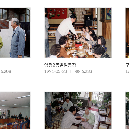
설물
서울영등포 공공주택사업
영등포구 부동
황
대선제분 일대 도시정비형 재
개업공인중개사
개발사업
법
토지거래허가
문래동도시환경정비사업
제센터
재정비촉진사업
재해보험
주거환경관리사업
보험
서울시 정비사업 정보몽땅
공동주택 관리정보
양평2동일일동장
6,208
1991-05-23
6,233
1
관리사무소 시스템
공동주택 이행하자보증보험
서울도시공간포털
자료실