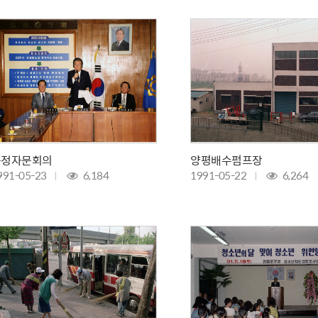
산정보광장
중소기업 창업지원센터 운영
 자율점검
중소기업지원
공장 현황
맞춤형입찰정보
담배소매인 지정 사전컨설팅
구정자문회의
양평배수펌프장
991-05-23
6,184
1991-05-22
6,264