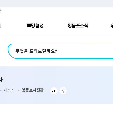
약
여
투명행정
영등포소식
포소개
안내
마당
시책
소식
지
영등포소식지
일자리/교육
분야별민원
칭찬합니다
예산공개
구청안내
영등포간
관내주요
민원신
설문조
정보공
교통
포
스
여권
칭찬합니다
예산서 보기
영등포소식지
조직도
찾아가는 문화강좌
민원상담(국민신
온라인 설문조사
정보공개제도안
홍보자료
교육시설
버스전용차로안
평가
소득
가족관계등록
결산서 보기
어린이소식지
업무찾기
영등포구 강사뱅크
부정불량식품
사전정보공표
기록자료
문화시설
공영주차장
관
터넷발급민원）
내지도
전입자 맞춤 안내서비스
재정공시
시니어소식지
찾아오시는길
채용정보
환경신문고
조직정보
체육시설
공유주차
기
직변천사
세무
중기지방재정계획
다문화소식지
동주민센터
장애인일자리정보
공익신고
공공데이터 개방
복지시설
대중교통안내
새소식
영등포사진관
부동산/지적
기금운용계획
영등포소식지 광고신청
통합 신청사 소개
예산낭비신고센
업무추진비 공개
공유시설
자전거보관대
제
포
명 유래
청소
세입·세출예산 운용현황
규제개혁신고센
상품권 내역 공
교통유발부담금
랑기부제
환경
주민참여예산
회의자료 공개
기업체 교통수요