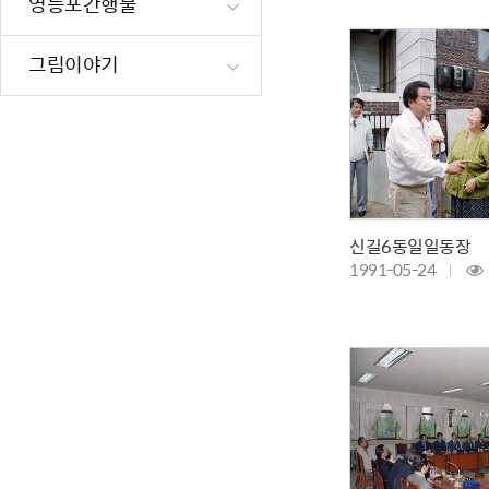
영등포간행물
재난·안전시
빗물펌프장 현
그림이야기
양수기 사용방
영등포통합관
풍수해·지진
구민생활안전
신길6동일일동장
1991-05-24