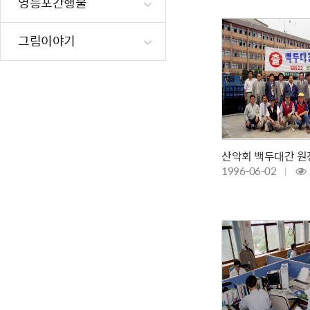
영등포간행물
재난·안전시
빗물펌프장 현
그림이야기
양수기 사용방
영등포통합관
풍수해·지진
구민생활안전
산악회 백두대간 원
1996-06-02