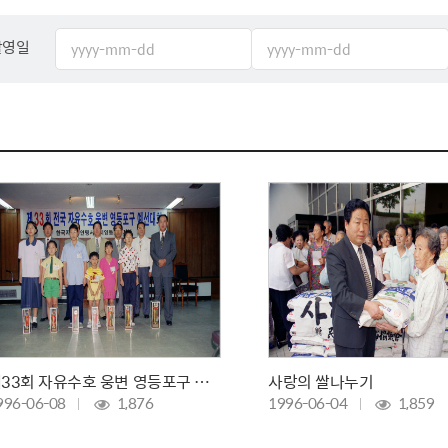
체험장
대금지급정보
공공건축물 석면정보
거보험
수의계약현황
석면해체일정 및 측정정보
촬영일
장 개방 지원
제안서 평가결과 공개
생활환경 마을지도
규
계약관련서식
커피찌꺼기 재활용사업
행 조회
공무원사칭사례
가정용 소형감량기 지원사업
산
생활경제
사업
소비자종합정보
감면사업
착한가격업소
 센터
서민대부금융
상생장터
제33회 자유수호 웅변 영등포구 예선대회
사랑의 쌀나누기
영등포지역상품권
996-06-08
1,876
1996-06-04
1,859
준점
전통시장 및 상점가
사회적경제기업