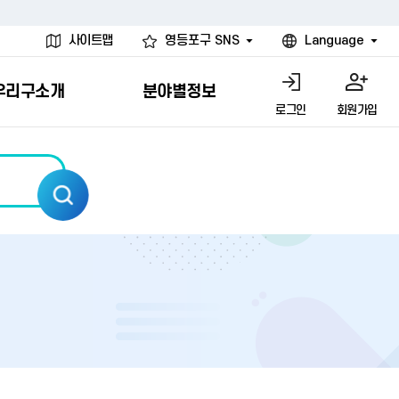
사이트맵
영등포구 SNS
Language
우리구소개
분야별정보
로그인
회원가입
행물
시설
고
사
개
청년 행정체험단
행정서비스헌장
계약정보공개
친선결연도시
그림이야기
환경
문고)
내
내
헌장제
신청안내
계약참여 절차안내
카드뉴스
국내
환경소식
헌장운영현황
신청하기
부서별 발주분야
국외
영등포환경현황
공통이행기준
신청확인
입찰공고
우호협력도시
오존발령안내
개별이행기준
개찰결과
친선도시 할인혜택
먼지예보경보제
터
연간발주계획
미세먼지 비상저감 조치
터
개
전체계약정보
에코마일리지
관리 안내
하도급계약정보
청소민원