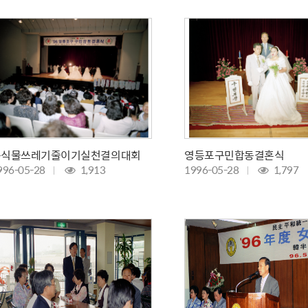
산정보광장
중소기업 창업지원센터 운영
 자율점검
중소기업지원
공장 현황
맞춤형입찰정보
담배소매인 지정 사전컨설팅
음식물쓰레기줄이기실천결의대회
영등포구민합동결혼식
996-05-28
1,913
1996-05-28
1,797