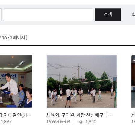
톱서비스
건축/주택
주민참여방
감사활동 공개
자전거 교통안전
제 안내
도
림신청
단체
차량/주차/도로
보조사업 공시
정책실명제
영등포구민 자전
거소이전신고
상실적
부서자료실
건축물 부설주차
사업
원처리
정책자
영등포구자치법
/ 1673 페이지 ]
자동차 무보험 운
신청 민원
료지원
공유재산 안내
 대기현황
프로젝트
행정처분결과
/안전
행정
도시/주택
부동
재개발
도로명주소 부여
원제도
재건축
청년 중개보수 
재개발·재건축 상담센터
불법중개행위신고
원 주민추천
행동요령
지역주택조합
전월세정보마당
장애인협회, 롯데삼강 자매결연(기획상황실)
체육회, 구의원, 과장 친선배구대회(문래공원)
춤 안전교육
소규모주택정비사업
토지등급열람
1,897
1996-06-08
1,940
1
지구단위계획
영등포구 측량기
2040도시기본계획
바뀐지번 찾기