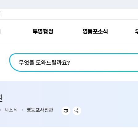
약
여
투명행정
영등포소식
포소개
안내
마당
시책
소식
지
영등포소식지
일자리/교육
분야별민원
칭찬합니다
예산공개
구청안내
영등포간
관내주요
민원신
설문조
정보공
교통
포
스
여권
칭찬합니다
예산서 보기
영등포소식지
조직도
찾아가는 문화강좌
민원상담(국민신
온라인 설문조사
정보공개제도안
홍보자료
교육시설
버스전용차로안
평가
소득
가족관계등록
결산서 보기
어린이소식지
업무찾기
영등포구 강사뱅크
부정불량식품
사전정보공표
기록자료
문화시설
공영주차장
관
터넷발급민원）
내지도
전입자 맞춤 안내서비스
재정공시
시니어소식지
찾아오시는길
채용정보
환경신문고
조직정보
체육시설
공유주차
기
직변천사
세무
중기지방재정계획
다문화소식지
동주민센터
장애인일자리정보
공익신고
공공데이터 개방
복지시설
대중교통안내
새소식
영등포사진관
부동산/지적
기금운용계획
영등포소식지 광고신청
통합 신청사 소개
예산낭비신고센
업무추진비 공개
공유시설
자전거보관대
제
포
명 유래
청소
세입·세출예산 운용현황
규제개혁신고센
상품권 내역 공
교통유발부담금
랑기부제
환경
주민참여예산
회의자료 공개
기업체 교통수요