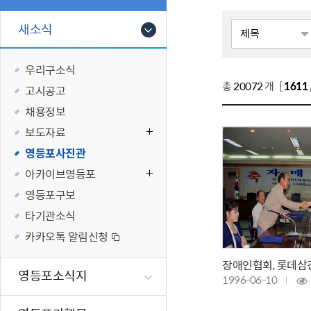
폐업신고원스
타기관소식
영등포상징물
기타복지
고향사랑기부
새소식
편리한 민원제
카카오톡 알
영등포통계
복지시설 및 
기부하기
체류지변경및
영등포구 수
복지도움
우리구소식
화요 저녁 민
맞춤형복지행
총
20072
개 [
1611
고시공고
구술 및 전화 
국가자격응시
채용정보
민원실 실시간
청년 오운완 
보도자료
재난
적극
영등포사진관
아카이브영등포
제도소개
재난상황알림
영등포구보
적극행정 지
민방위
타기관소식
소극행정 예방
안전생활상식
카카오톡 알림신청
적극행정공무
재난유형별 
적극행정 알림
생애주기별 맞
영등포소식지
1996-06-10
안전점검의 날
재난위험신고