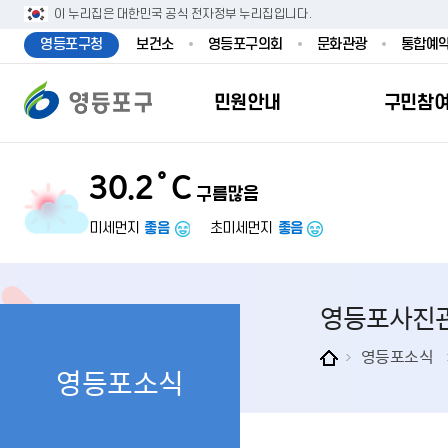
본문 바로가기
주메뉴 바로가기
이 누리집은 대한민국 공식 전자정부 누리집입니다.
영등포구청
보건소
영등포구의회
문화관광
통합예
민원안내
구민참
30.2˚C
구름많음
민원안내
구민참여
투명행정
영등포소식
우리구소개
분야별정보
영등
민원
참여
주요
새
복
미세먼지
좋음
초미세먼지
좋음
민원서식
구민제안
달라지는 영등
우리구소식
일반현황
맞춤복지서비
자주하는질문
업무계획 및 
고시공고
영등포 인구
기초생활·저
영등포사진
정부24（인
채용정보
영등포구 관
임신출산보육
무인민원발급
보도자료
영등포구 조
아동·청소년
영등포소식
영등포소식
민원후견인제
영등포사진관
지역특성
노인복지
사전심사청구
아카이브영등
동 명칭 및 지
장애인 복지
고향사
어디서나민원
영등포구보
영등포발자취
여성복지