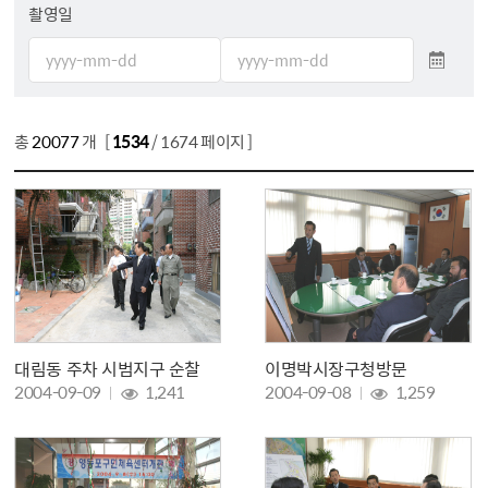
촬영일
촬영일자 시작일 입력
촬영일자 종료일 입력
총
20077
개 [
1534
/ 1674 페이지 ]
대림동 주차 시범지구 순찰
이명박시장구청방문
조회 :
조회 :
2004-09-09
1,241
2004-09-08
1,259