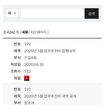
게시물검색
검색항목선택
검색어 입력
총
4262
개 [
408
/ 427 페이지 ]
번호
192
제목
2020년 5월 업무추진비 집행내역
부서
신길4동
작성일
2020.06.10
조회수
512
파일
번호
191
제목
2020년 5월 업무추진비 내역 공개
부서
청소과