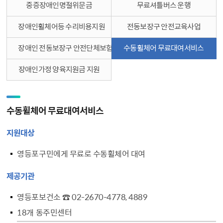
중증장애인명절위문금
무료셔틀버스 운행
장애인휠체어등 수리비용지원
전동보장구 안전교육사업
장애인 전동보장구 안전단체보험
수동휠체어 무료대여서비스
장애인가정 양육지원금 지원
수동휠체어 무료대여서비스
지원대상
영등포구민에게 무료로 수동휠체어 대여
제공기관
영등포보건소 ☎ 02-2670-4778, 4889
18개 동주민센터