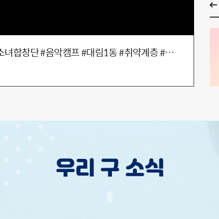
이주의 영등포 (8월 2주차) #영등포구립소년소녀합창단 #음악캠프 #대림1동 #취약계층 #여름나기꾸러미
구
20