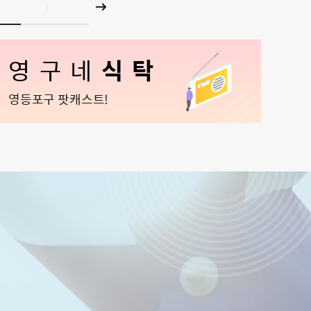
영구네
식탁
청장 직통 구민소통폰 운영 안내
영등포구 팟캐스트!
26-08-04