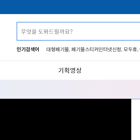
인기검색어
대형폐기물,
폐기물스티커인터넷신청,
모두휴,
기획영상