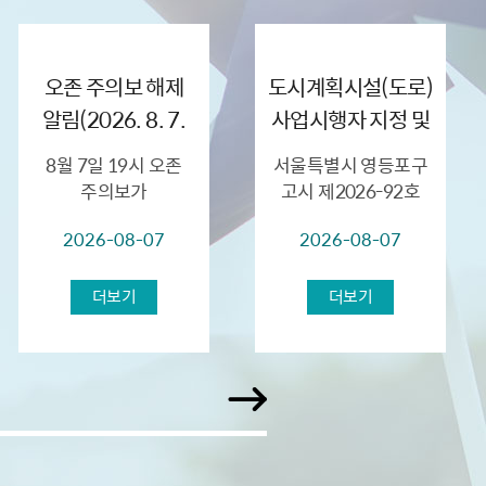
오존 주의보 해제
도시계획시설(도로)
알림(2026. 8. 7.
사업시행자 지정 및
(금) 19:00)
실시계획인가(안)에
8월 7일 19시 오존
서울특별시 영등포구
대한 열람공고
주의보가
고시 제2026-92호
해제되었습니다. 8 월 7
(2026.6.18.)로 결정된
2026-08-07
2026-08-07
일 현재 서울시 전역에
양평동1가 19-2번지
오존 농도가 0.12ppm
일대 도시계획시설
이상으로 오존주의보가
(도로)에 대하여
더보기
더보기
발령되었습...
사업시행자 지정 및
실시계획인가를 ...