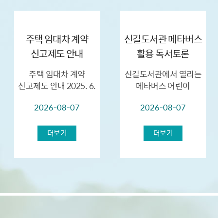
주택 임대차 계약
신길도서관 메타버스
신고제도 안내
활용 독서토론
프로그램 「우주
주택 임대차 계약
신길도서관에서 열리는
토크?」 개최(8.22.토
신고제도 안내 2025. 6.
메타버스 어린이
/ 8.29.토)
1. 이후 체결한 주택
독서토론 프로그램
2026-08-07
2026-08-07
임대차 계약을 지연신고
「우주 토크?」의
시,최대 30만원의
참여자를 아래와 같이
과태료가
모집합니다! ★일시 :
더보기
더보기
부과됩니다.※ 거짓신...
2026. 8. 22.(토) , 8.29.
(토) 10...