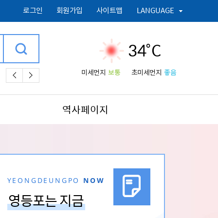
로그인
회원가입
사이트맵
LANGUAGE
34˚C
미세먼지
보통
초미세먼지
좋음
어린이집,
물놀이,
채용공고,
폐기물,
대피서,
담배소매인,
모두휴 休 
역사페이지
YEONGDEUNGPO
NOW
영등포는 지금