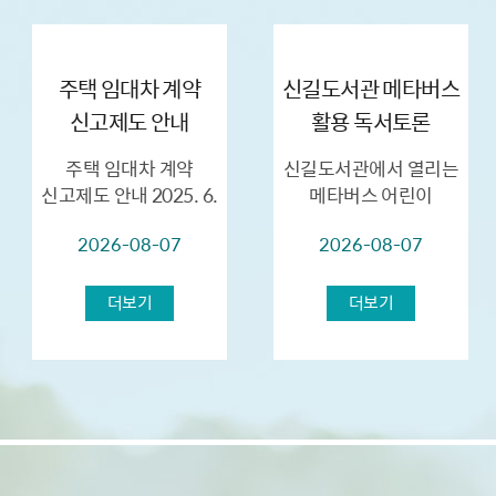
주택 임대차 계약
신길도서관 메타버스
신고제도 안내
활용 독서토론
프로그램 「우주
주택 임대차 계약
신길도서관에서 열리는
토크?」 개최(8.22.토
신고제도 안내 2025. 6.
메타버스 어린이
/ 8.29.토)
1. 이후 체결한 주택
독서토론 프로그램
2026-08-07
2026-08-07
임대차 계약을 지연신고
「우주 토크?」의
시,최대 30만원의
참여자를 아래와 같이
과태료가
모집합니다! ★일시 :
더보기
더보기
부과됩니다.※ 거짓신...
2026. 8. 22.(토) , 8.29.
(토) 10...