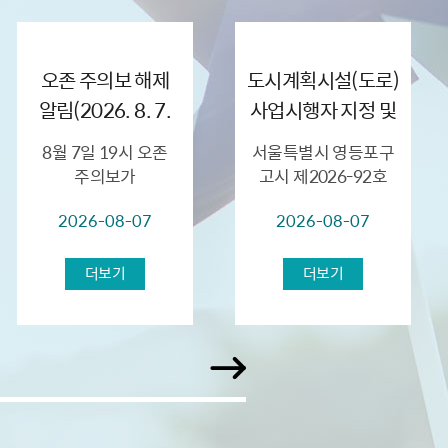
오존 주의보 해제
도시계획시설(도로)
알림(2026. 8. 7.
사업시행자 지정 및
(금) 19:00)
실시계획인가(안)에
8월 7일 19시 오존
서울특별시 영등포구
대한 열람공고
주의보가
고시 제2026-92호
해제되었습니다. 8 월 7
(2026.6.18.)로 결정된
2026-08-07
2026-08-07
일 현재 서울시 전역에
양평동1가 19-2번지
오존 농도가 0.12ppm
일대 도시계획시설
이상으로 오존주의보가
(도로)에 대하여
더보기
더보기
발령되었습...
사업시행자 지정 및
실시계획인가를 ...