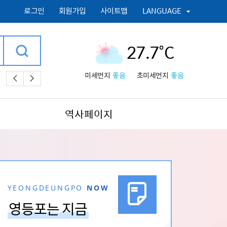
로그인
회원가입
사이트맵
LANGUAGE
27.7˚C
미세먼지
좋음
초미세먼지
좋음
넷신청,
채용공고,
흡연과태료감면,
모두휴,
대형폐기물 배출신청,
폐기
역사페이지
YEONGDEUNGPO
NOW
영등포는 지금