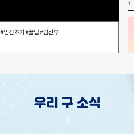
임신 #임신초기 #꿀팁 #임산부
20