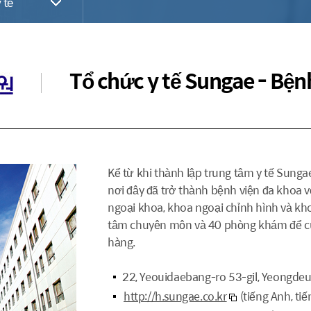
 tế
Tổ chức y tế Sungae - Bện
Kể từ khi thành lập trung tâm y tế Sunga
nơi đây đã trở thành bệnh viện đa khoa v
ngoại khoa, khoa ngoại chỉnh hình và kho
tâm chuyên môn và 40 phòng khám để cun
hàng.
22, Yeouidaebang-ro 53-gil, Yeongde
http://h.sungae.co.kr
(tiếng Anh, ti