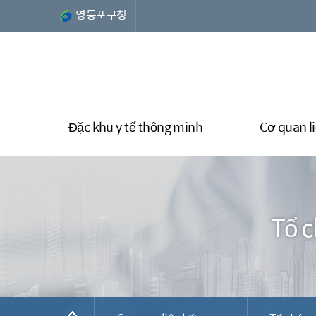
영등포구청
Đặc khu y tế thông minh
Cơ quan li
Tổ c