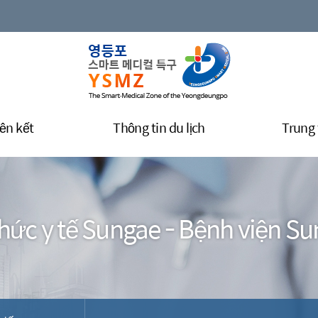
ên kết
Thông tin du lịch
Trung
hức y tế Sungae - Bệnh viện S