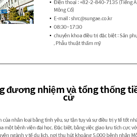
Điện thoại : +82-2-840-7135 (Tiếng A
Mông Cổ)
E-mail : shrc@sungae.co.kr
08:30~17:30
chuyên khoa điều trị đặc biệt : Sản ph
, Phẫu thuật thẩm mỹ
g đương nhiệm và tổng thống ti
cử
 nhân loại bằng tình yêu, sự tận tụy và sự điều trị y tế tốt nh
ủa một bệnh viện đại học. Đặc biệt, bằng việc giao lưu tích cực
chuyên ngành y tế du lịch, nơi thu hút khoảng 5.000 bệnh nhân