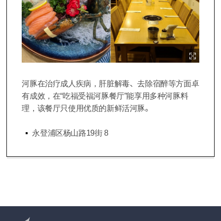
이미지 확대보기
河豚在治疗成人疾病，肝脏解毒、去除宿醉等方面卓
有成效，在“吃福受福河豚餐厅”能享用多种河豚料
理，该餐厅只使用优质的新鲜活河豚。
永登浦区杨山路19街 8