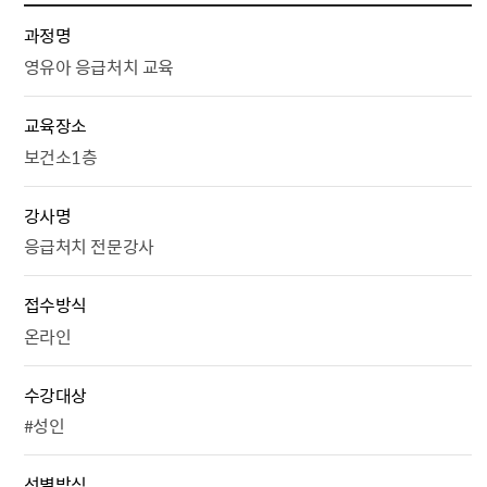
과정명
영유아 응급처치 교육
교육장소
보건소1층
강사명
응급처치 전문강사
접수방식
온라인
수강대상
#성인
선별방식