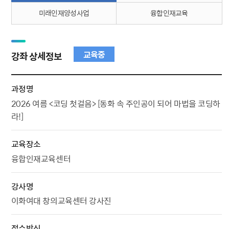
미래인재양성사업
융합인재교육
교육중
강좌 상세정보
과정명
2026 여름 <코딩 첫걸음> [동화 속 주인공이 되어 마법을 코딩하
라!]
교육장소
융합인재교육센터
강사명
이화여대 창의교육센터 강사진
접수방식