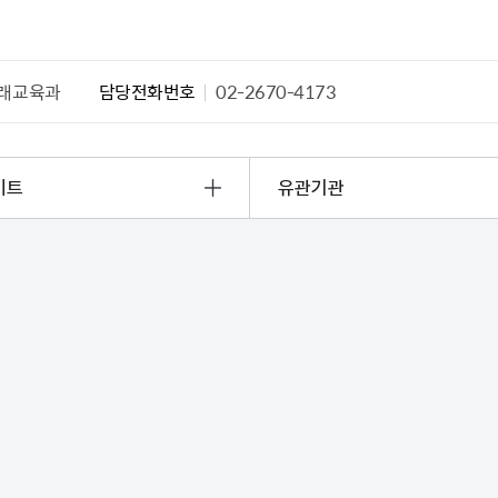
래교육과
담당전화번호
02-2670-4173
이트
유관기관