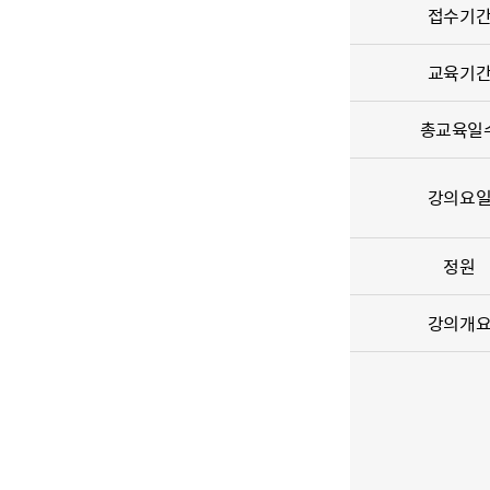
접수기
교육기
총교육일
강의요
정원
강의개