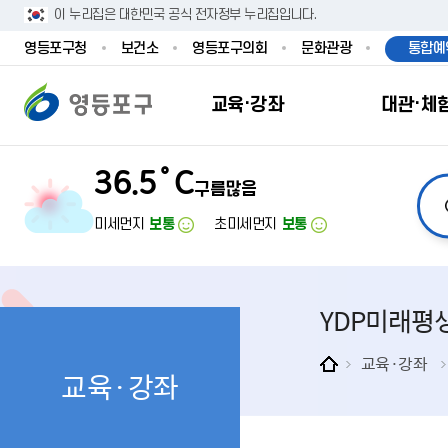
이 누리집은 대한민국 공식 전자정부 누리집입니다.
영등포구청
보건소
영등포구의회
문화관광
통합예
교육·강좌
대관·체
36.5˚C
구름많음
교육·강좌
대관·체험
모집·접수
모두휴（休）
신청
신청
미세먼지
보통
초미세먼지
보통
YDP미래평
교육·강좌
교육·강좌
영등포구