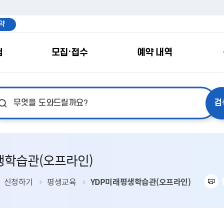
약
험
모집·접수
예약 내역
 청소년야영장
하기
하기
YDP미래평생학습관
나의 모집·접수
강좌정보
자전거 교통
나의 교육
생학습관(오프라인)
신청하기
평생교육
YDP미래평생학습관(오프라인)
 공유주방
영등포아트스퀘어
영등포 달려라