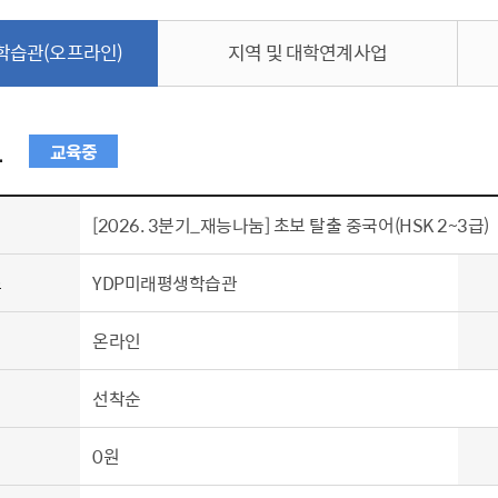
학습관(오프라인)
지역 및 대학연계사업
보
교육중
[2026. 3분기_재능나눔] 초보 탈출 중국어(HSK 2~3급)
소
YDP미래평생학습관
식
온라인
식
선착순
0원