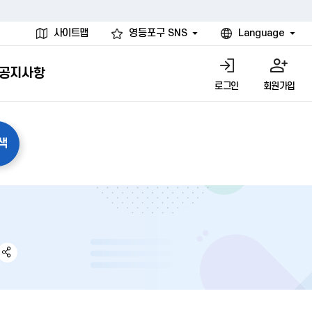
사이트맵
영등포구 SNS
Language
공지사항
로그인
회원가입
안전체험
·강좌
다시여기영등포
 정원버스
나의 대관·체험