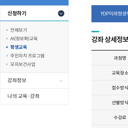
신청하기
YDP미래평생
전체보기
강좌 상세정
AI(정보화)교육
평생교육
주민자치 프로그램
과정명
모자보건사업
교육장
강좌정보
접수방
나의 교육·강좌
선별방
수강료