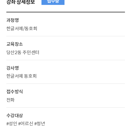
접수중
강좌 상세정보
과정명
한글서예/동호회
교육장소
당산2동 주민센터
강사명
한글서예 동호회
접수방식
전화
수강대상
#성인 #어르신 #청년