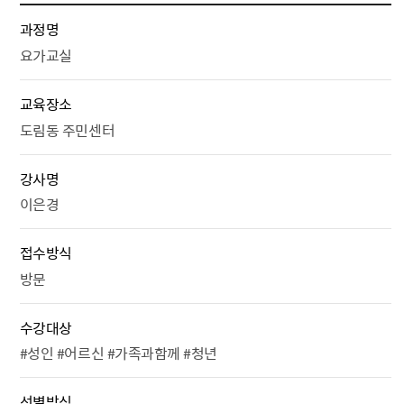
과정명
요가교실
교육장소
도림동 주민센터
강사명
이은경
접수방식
방문
수강대상
#성인 #어르신 #가족과함께 #청년
선별방식