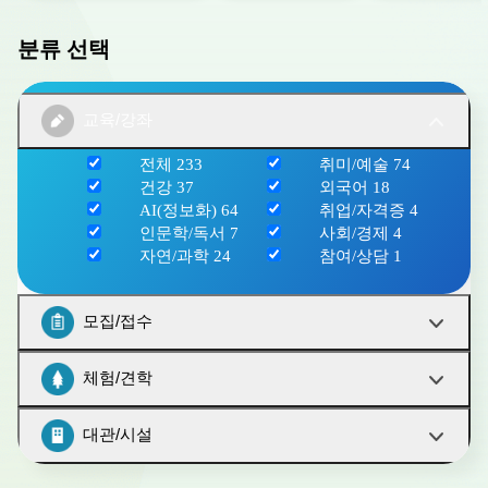
분류 선택
교육/강좌
전체
233
취미/예술
74
건강
37
외국어
18
AI(정보화)
64
취업/자격증
4
인문학/독서
7
사회/경제
4
자연/과학
24
참여/상담
1
모집/접수
체험/견학
대관/시설