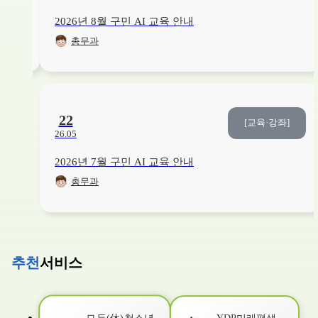
26. 08. 03. ~ 26. 08. 20.
보건소1층
2026년 8월 구민 AI 교육 안내
총무과
교육/강좌
취미/예술
6
/6
접수중
[2026. 3분기] (자녀와 함께) 아크릴화로 별자리 무드등 만들기(초등1~3학년)
26. 06. 01. ~ 26. 08. 21.
YDP미래평생학습관
22
[교육·강좌]
26.05
교육/강좌
건강
12
/15
접수중
2026년 7월 구민 AI 교육 안내
베이비 마사지 교실
총무과
26. 08. 03. ~ 26. 08. 21.
본관3층
교육/강좌
AI(정보화)
12
/12
접수중
[2026. 3분기] 챗GPT AI비서 활용법
추천
서비스
26. 06. 01. ~ 26. 08. 23.
YDP미래평생학습관