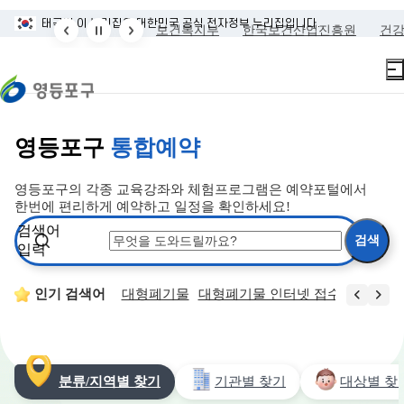
본문 바로가기
주메뉴 바로가기
태극기
이 누리집은 대한민국 공식 전자정부 누리집입니다.
림
국민건강보험공단
보건복지부
한국보건산업진흥원
건
영등포구
통합예약
영등포구의 각종 교육강좌와 체험프로그램은 예약포털에서
한번에 편리하게 예약하고 일정을 확인하세요!
검색어
입력
모집
청년
인기 검색어
국가자격
대형폐기물
대형폐기물 인터넷 접수
물놀이
분류/지역별 찾기
기관별 찾기
대상별 찾