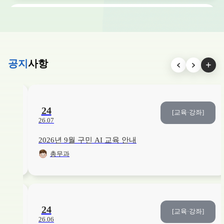
교육/강좌
건강
20
/20
접수중
슬기로운 모유 수유교실
26. 07. 27. ~ 26. 08. 16.
본관3층
공지
사항
교육/강좌
인문학/독서
14
/15
접수중
[2026. 3분기] 삶은 문장이 되어 흐른다 : 질문으로 기록하는 나의 인생
26. 06. 01. ~ 26. 08. 18.
YDP미래평생학습관
24
좌]
[교육·강좌]
26.07
2026년 9월 구민 AI 교육 안내
교육/강좌
건강
18
/20
접수중
총무과
영유아 응급처치 교육
26. 08. 03. ~ 26. 08. 20.
보건소1층
교육/강좌
건강
15
/20
접수중
24
좌]
[교육·강좌]
영유아기 올바른 구강관리법
26.06