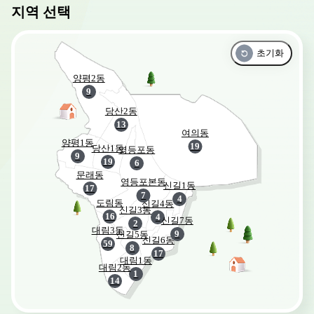
지역 선택
초기화
양평2동
9
당산2동
13
여의동
양평1동
19
당산1동
영등포동
9
19
6
문래동
영등포본동
신길1동
17
7
4
도림동
신길4동
신길3동
16
4
신길7동
2
대림3동
9
신길5동
신길6동
59
8
17
대림1동
대림2동
1
14