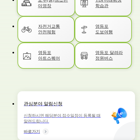
모두(休)청소년
YDP미래평생
학습관
야영장
자전거교통
영등포
안전체험
도보여행
영등포
영등포 달려라
아트스퀘어
정원버스
관심분야 알림신청
신청하시면 해당분야 접수일정이 등록될 때
알려드립니다.
바로가기