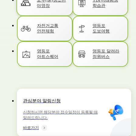
모두(休)청소년
YDP미래평생
학습관
야영장
자전거교통
영등포
안전체험
도보여행
영등포
영등포 달려라
아트스퀘어
정원버스
관심분야 알림신청
신청하시면 해당분야 접수일정이 등록될 때
알려드립니다.
바로가기