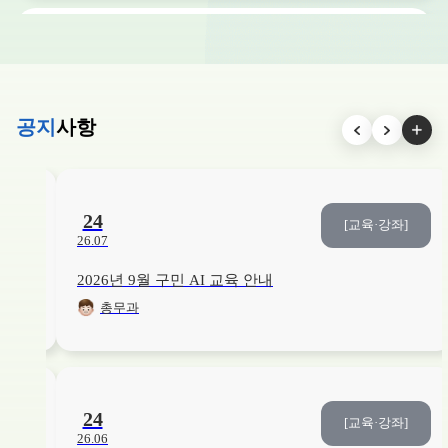
교육/강좌
취미/예술
15
/15
접수중
[2026. 3분기] 복을 부르는 민화-옛그림 깊게 보기
26. 06. 01. ~ 26. 08. 12.
YDP미래평생학습관
공지
사항
교육/강좌
건강
19
/20
접수중
슬기로운 모유 수유교실
26. 07. 27. ~ 26. 08. 16.
본관3층
24
좌]
[교육·강좌]
26.07
2026년 9월 구민 AI 교육 안내
교육/강좌
인문학/독서
13
/15
접수중
총무과
[2026. 3분기] 삶은 문장이 되어 흐른다 : 질문으로 기록하는 나의 인생
26. 06. 01. ~ 26. 08. 18.
YDP미래평생학습관
교육/강좌
건강
12
/20
접수중
24
좌]
[교육·강좌]
영유아 응급처치 교육
26.06