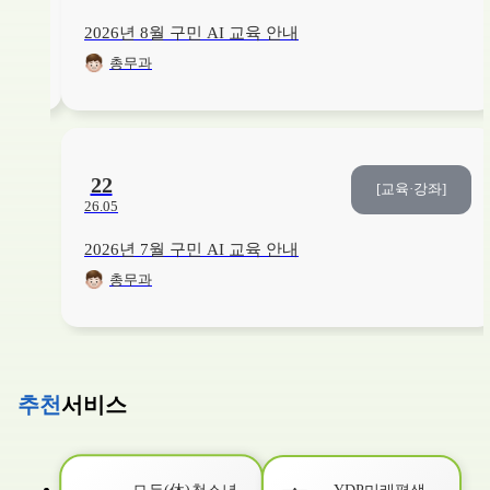
26. 08. 03. ~ 26. 08. 20.
보건소1층
2026년 8월 구민 AI 교육 안내
총무과
교육/강좌
건강
9
/20
접수중
영유아기 올바른 구강관리법
26. 08. 03. ~ 26. 08. 20.
보건소1층
22
[교육·강좌]
26.05
교육/강좌
취미/예술
6
/6
접수중
2026년 7월 구민 AI 교육 안내
[2026. 3분기] (자녀와 함께) 아크릴화로 별자리 무드등 만들기(초등1~3학년)
총무과
26. 06. 01. ~ 26. 08. 21.
YDP미래평생학습관
교육/강좌
건강
8
/15
접수중
베이비 마사지 교실
추천
서비스
26. 08. 03. ~ 26. 08. 21.
본관3층