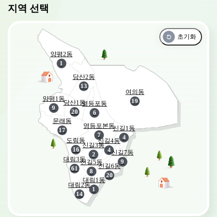
지역 선택
초기화
양평2동
1
당산2동
13
여의동
양평1동
19
당산1동
영등포동
9
20
6
문래동
영등포본동
신길1동
17
7
4
도림동
신길4동
신길3동
16
4
신길7동
2
대림3동
9
신길5동
신길6동
61
8
20
대림1동
대림2동
1
14