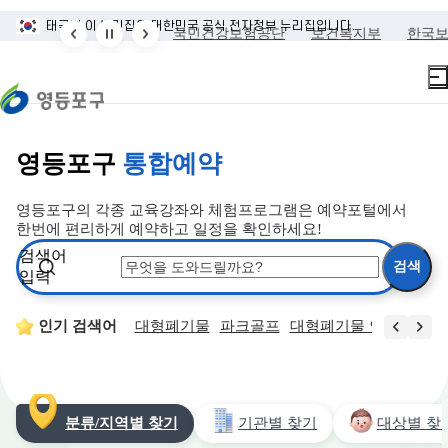
본문 바로가기
주메뉴 바로가기
태극기
이 누리집은 대한민국 공식 전자정부 누리집입니다.
예방협회
금연두드림
국민건강보험공단
보건복지부
한국
영등포구
통합예약
영등포구의 각종 교육강좌와 체험프로그램은 예약포털에서
한번에 편리하게 예약하고 일정을 확인하세요!
검색어
입력
장소
토지거래허가
인기 검색어
대형폐기물
파크골프
대형폐기물 인터넷 접수
분류/지역별 찾기
기관별 찾기
대상별 찾