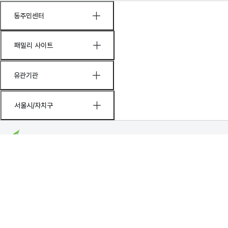
동주민센터
패밀리 사이트
유관기관
서울시/자치구
[07260] 서울 영등포구 당산로 123 (당
산동3가)
대표전화
02-2670-3114 (120다산
콜센터로 연결)
비상전화
02-2670-3000 (야간, 공휴
일/당직실)