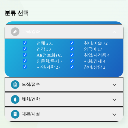
분류 선택
교육/강좌
전체
231
취미/예술
72
건강
33
외국어
17
AI(정보화)
65
취업/자격증
4
인문학/독서
7
사회/경제
4
자연/과학
27
참여/상담
2
모집/접수
체험/견학
대관/시설