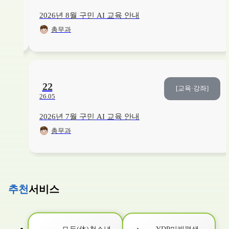
26. 08. 03. ~ 26. 08. 20.
보건소1층
2026년 8월 구민 AI 교육 안내
총무과
교육/강좌
건강
9
/20
접수중
영유아기 올바른 구강관리법
26. 08. 03. ~ 26. 08. 20.
보건소1층
22
[교육·강좌]
26.05
교육/강좌
취미/예술
6
/6
접수중
2026년 7월 구민 AI 교육 안내
[2026. 3분기] (자녀와 함께) 아크릴화로 별자리 무드등 만들기(초등1~3학년)
총무과
26. 06. 01. ~ 26. 08. 21.
YDP미래평생학습관
교육/강좌
건강
8
/15
접수중
베이비 마사지 교실
추천
서비스
26. 08. 03. ~ 26. 08. 21.
본관3층