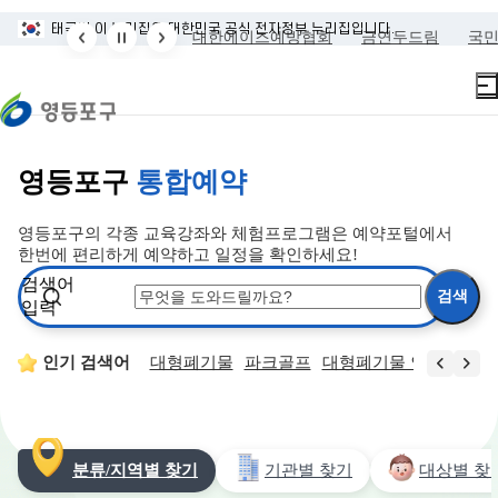
본문 바로가기
주메뉴 바로가기
태극기
이 누리집은 대한민국 공식 전자정부 누리집입니다.
통계
청렴도 측정결과
대한에이즈예방협회
금연두드림
국
영등포구
통합예약
영등포구의 각종 교육강좌와 체험프로그램은 예약포털에서
한번에 편리하게 예약하고 일정을 확인하세요!
검색어
입력
장소
토지거래허가
인기 검색어
대형폐기물
파크골프
대형폐기물 인터넷 접수
분류/지역별 찾기
기관별 찾기
대상별 찾