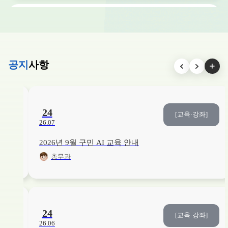
교육/강좌
취미/예술
15
/15
접수중
[2026. 3분기] 복을 부르는 민화-옛그림 깊게 보기
26. 06. 01. ~ 26. 08. 12.
YDP미래평생학습관
공지
사항
교육/강좌
건강
19
/20
접수중
슬기로운 모유 수유교실
26. 07. 27. ~ 26. 08. 16.
본관3층
24
좌]
[교육·강좌]
26.07
2026년 9월 구민 AI 교육 안내
교육/강좌
인문학/독서
13
/15
접수중
총무과
[2026. 3분기] 삶은 문장이 되어 흐른다 : 질문으로 기록하는 나의 인생
26. 06. 01. ~ 26. 08. 18.
YDP미래평생학습관
교육/강좌
건강
12
/20
접수중
24
좌]
[교육·강좌]
영유아 응급처치 교육
26.06