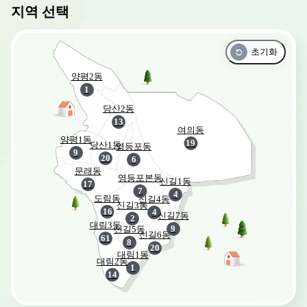
지역 선택
초기화
양평2동
1
당산2동
13
여의동
양평1동
19
당산1동
영등포동
9
20
6
문래동
영등포본동
신길1동
17
7
4
도림동
신길4동
신길3동
16
4
신길7동
2
대림3동
9
신길5동
신길6동
61
8
20
대림1동
대림2동
1
14