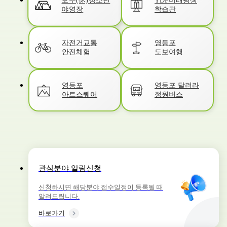
모두(休)청소년
YDP미래평생
학습관
야영장
자전거교통
영등포
안전체험
도보여행
영등포
영등포 달려라
아트스퀘어
정원버스
관심분야 알림신청
신청하시면 해당분야 접수일정이 등록될 때
알려드립니다.
바로가기