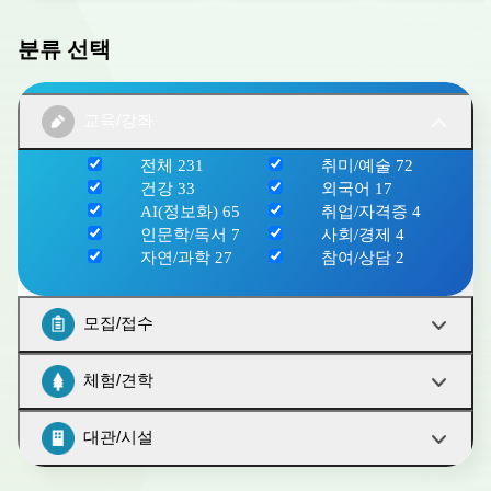
분류 선택
교육/강좌
전체
231
취미/예술
72
건강
33
외국어
17
AI(정보화)
65
취업/자격증
4
인문학/독서
7
사회/경제
4
자연/과학
27
참여/상담
2
모집/접수
체험/견학
대관/시설