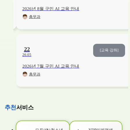
26. 08. 03. ~ 26. 08. 20.
보건소1층
2026년 8월 구민 AI 교육 안내
총무과
교육/강좌
건강
9
/20
접수중
영유아기 올바른 구강관리법
26. 08. 03. ~ 26. 08. 20.
보건소1층
22
[교육·강좌]
26.05
교육/강좌
취미/예술
6
/6
접수중
2026년 7월 구민 AI 교육 안내
[2026. 3분기] (자녀와 함께) 아크릴화로 별자리 무드등 만들기(초등1~3학년)
총무과
26. 06. 01. ~ 26. 08. 21.
YDP미래평생학습관
교육/강좌
건강
8
/15
접수중
베이비 마사지 교실
추천
서비스
26. 08. 03. ~ 26. 08. 21.
본관3층