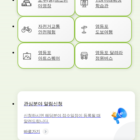
모두(休)청소년
YDP미래평생
학습관
야영장
자전거교통
영등포
안전체험
도보여행
영등포
영등포 달려라
아트스퀘어
정원버스
관심분야 알림신청
신청하시면 해당분야 접수일정이 등록될 때
알려드립니다.
바로가기