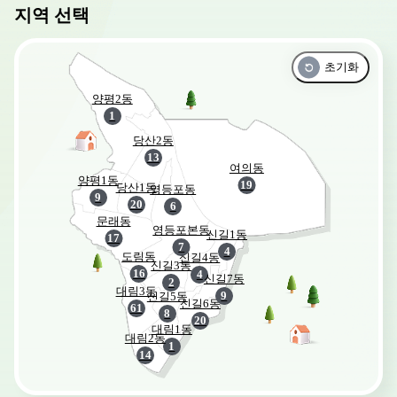
지역 선택
초기화
양평2동
1
당산2동
13
여의동
양평1동
19
당산1동
영등포동
9
20
6
문래동
영등포본동
신길1동
17
7
4
도림동
신길4동
신길3동
16
4
신길7동
2
대림3동
9
신길5동
신길6동
61
8
20
대림1동
대림2동
1
14