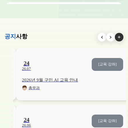
교육/강좌
취미/예술
15
/15
접수중
[2026. 3분기] 복을 부르는 민화-옛그림 깊게 보기
26. 06. 01. ~ 26. 08. 12.
YDP미래평생학습관
공지
사항
교육/강좌
건강
19
/20
접수중
슬기로운 모유 수유교실
26. 07. 27. ~ 26. 08. 16.
본관3층
24
좌]
[교육·강좌]
26.07
2026년 9월 구민 AI 교육 안내
교육/강좌
인문학/독서
13
/15
접수중
총무과
[2026. 3분기] 삶은 문장이 되어 흐른다 : 질문으로 기록하는 나의 인생
26. 06. 01. ~ 26. 08. 18.
YDP미래평생학습관
교육/강좌
건강
12
/20
접수중
24
좌]
[교육·강좌]
영유아 응급처치 교육
26.06