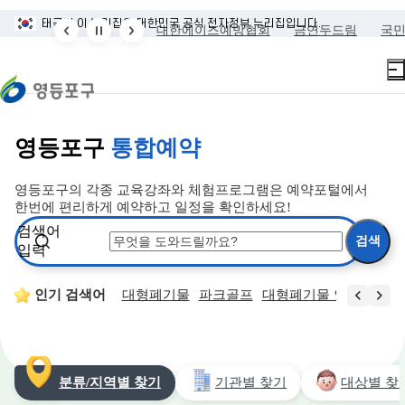
본문 바로가기
주메뉴 바로가기
태극기
이 누리집은 대한민국 공식 전자정부 누리집입니다.
통계
청렴도 측정결과
대한에이즈예방협회
금연두드림
국
영등포구
통합예약
영등포구의 각종 교육강좌와 체험프로그램은 예약포털에서
한번에 편리하게 예약하고 일정을 확인하세요!
검색어
입력
장소
토지거래허가
인기 검색어
대형폐기물
파크골프
대형폐기물 인터넷 접수
분류/지역별 찾기
기관별 찾기
대상별 찾