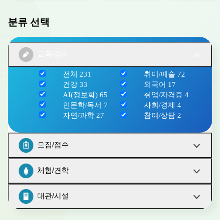
분류 선택
교육/강좌
전체
231
취미/예술
72
건강
33
외국어
17
AI(정보화)
65
취업/자격증
4
인문학/독서
7
사회/경제
4
자연/과학
27
참여/상담
2
모집/접수
체험/견학
대관/시설