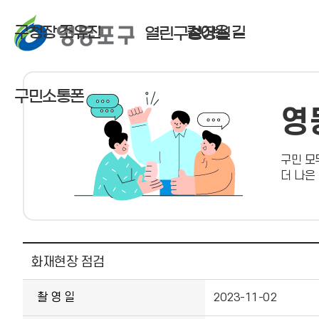
구청장 조유진
걸어온 길
열린구청장실
구민소통폰
영
구민 모
더 나은
사진뉴스 상세보기 - , 제목, 촬 영 일, 촬영장소, 주관부서, 내용, 파일의 정보를 제공합니다.
화재현장 점검
촬 영 일
2023-11-02