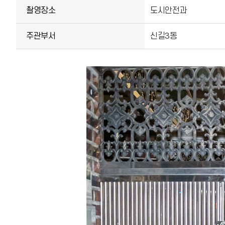
촬영장소
도시안전과
주관부서
신길3동