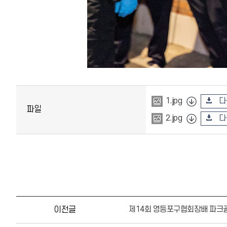
다
1.jpg
파일
다
2.jpg
이전글
제14회 영등포구협회장배 파크