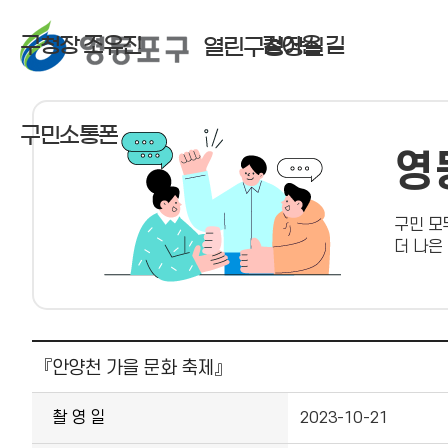
구청장 조유진
걸어온 길
열린구청장실
구민소통폰
영
구민 모
더 나은
사진뉴스 상세보기 - , 제목, 촬 영 일, 촬영장소, 주관부서, 내용, 파일의 정보를 제공합니다.
『안양천 가을 문화 축제』
촬 영 일
2023-10-21