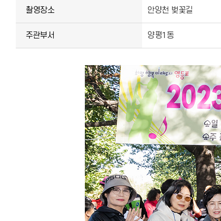
촬영장소
안양천 벚꽃길
주관부서
양평1동