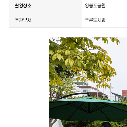
촬영장소
영등포공원
주관부서
푸른도시과