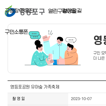
구청장 조유진
걸어온 길
열린구청장실
구민소통폰
영
구민 모
더 나은
사진뉴스 상세보기 - , 제목, 촬 영 일, 촬영장소, 주관부서, 내용, 파일의 정보를 제공합니다.
영등포공원 유아숲 가족축제
촬 영 일
2023-10-07