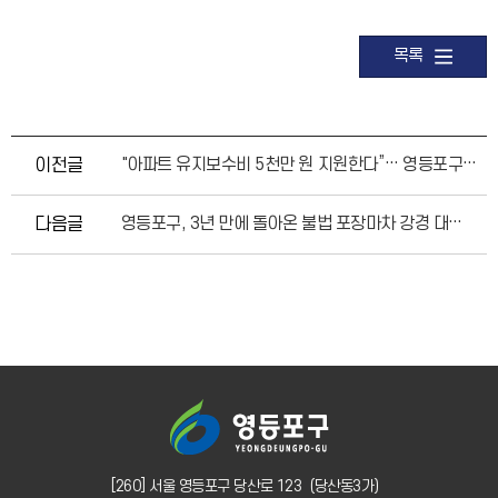
목록
이전글
"아파트 유지보수비 5천만 원 지원한다”… 영등포구, ‘2026년 공동주택관리 지원사업’ 추진
다음글
영등포구, 3년 만에 돌아온 불법 포장마차 강경 대응으로 ‘철퇴’
[260] 서울 영등포구 당산로 123（당산동3가）