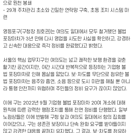
으로 원천 봉쇄
- 29개 주차관리 초소와 긴밀한 연락망 구축, 초동 조치 시스템 마
련
영등포구(구청장 최호권)는 여의도 일대에서 모두 철거됐던 불법
포장마차가 3년 만에 다시 영업을 시도한 사실을 확인하고, 강경하
고 신속한 대응으로 즉각 정비를 완료했다고 밝혔다.
서울의 핵심 업무지구인 여의도는 넓고 쾌적한 보행 환경을 갖춘
활기찬 공간이지만, 야간 시간대 반복적으로 등장하는 기업형 불
법 포장마차로 인해 몸살을 앓았다. 보·차도를 무단으로 점유한 불
법 포장마차는 음주와 흡연, 소음 등으로 도시 미관을 해칠 뿐 아니
라 통행 안전까지 위협하며 주민들의 정비 요구가 끊이지 않았다.
이에 구는 2022년 9월 기업형 불법 포장마차 20여 개소에 대해
원칙에 따른 강력한 행정조치를 통해 전면 정비를 단행했다. 일부
노점상들은 이에 반발해 구청 앞과 여의도 일대에서 항의 집회를
이어갔으나, 구는 생존권 보장이나 단속 완화 요구를 받아들이지
않고 강경한 대응을 끝까지 유지했다. 그 결과, 보·차도를 점유하