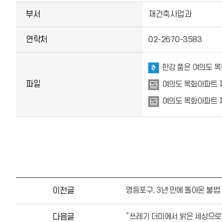
부서
재건축사업과
연락처
02-2670-3583
한강 품은 여의도 목
파일
여의도 목화아파트 재
여의도 목화아파트 재
이전글
영등포구, 3년 만에 돌아온 불법
다음글
“쓰레기 더미에서 밝은 세상으로