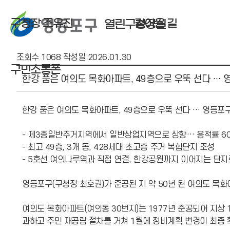
구청장 조유진
걸어온 길
열린구청장실
조회수
1068
작성일
2026.01.30
보도자료 상세보기 - , 제목, 내용, 부서, 연락처, 파일, 조회수, 작성일의 정보를 제공합니다.
구민소통폰
한강 품은 여의도 목화아파트, 49층으로 우뚝 선다 … 
한강 품은 여의도 목화아파트, 49층으로 우뚝 선다 … 영등포구
- 제3종일반주거지역에서 일반상업지역으로 상향… 용적률 60
- 최고 49층, 3개 동, 428세대 초고층 주거 복합단지 조성
- 5호선 여의나루역과 직접 연결, 한강공원까지 이어지는 단지
영등포구(구청장 최호권)가 준공된 지 약 50년 된 여의도 목
여의도 목화아파트(여의동 30번지)는 1977년 준공되어 지상 
과하고 주민 재공람 절차를 거쳐 1월에 정비계획 변경이 최종 