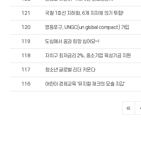
121
국철 1호선 지하화, 6개 지자체 의기 투합!
120
영등포구, UNGC(un global compact) 가입
119
도심에서 꿈과 희망 심어요~!
118
자치구 최저금리 2%, 중소기업 육성기금 지원
117
청소년 글로벌 리더 키운다
116
어린이 경제교육 '뮤지컬 재크의 요술 지갑'