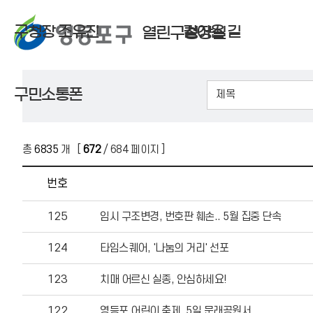
구청장 조유진
걸어온 길
열린구청장실
구민소통폰
총
6835
개 [
672
/ 684 페이지 ]
번호
125
임시 구조변경, 번호판 훼손.. 5월 집중 단속
124
타임스퀘어, '나눔의 거리' 선포
123
치매 어르신 실종, 안심하세요!
122
영등포 어린이 축제, 5일 문래공원서