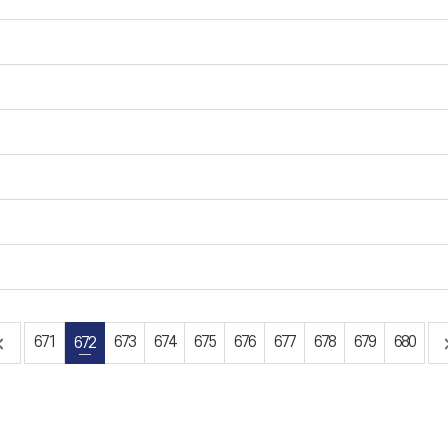
671
672
673
674
675
676
677
678
679
680