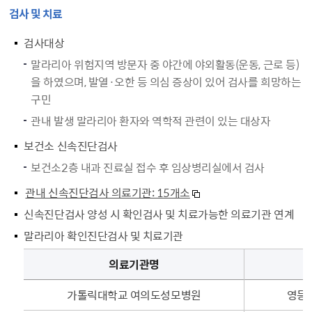
검사 및 치료
검사대상
말라리아 위험지역 방문자 중 야간에 야외활동(운동, 근로 등)
을 하였으며, 발열·오한 등 의심 증상이 있어 검사를 희망하는
구민
관내 발생 말라리아 환자와 역학적 관련이 있는 대상자
보건소 신속진단검사
보건소2층 내과 진료실 접수 후 임상병리실에서 검사
관내 신속진단검사 의료기관: 15개소
신속진단검사 양성 시 확인검사 및 치료가능한 의료기관 연계
말라리아 확인진단검사 및 치료기관
성매개 감염병 건강진단 대상자 검진 - 성매개감염병 및 후천성면역결핍증건강진단 대상자, 건강진단 항목 및 횟수 순으로 내용을 제공하고 있습니다.
의료기관명
가톨릭대학교 여의도성모병원
영등포